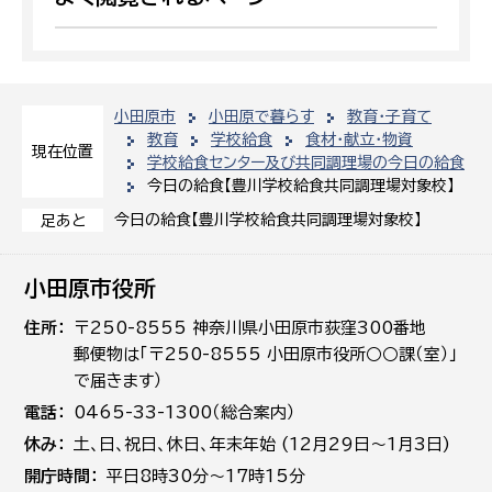
小田原市
小田原で暮らす
教育・子育て
教育
学校給食
食材・献立・物資
現在位置
学校給食センター及び共同調理場の今日の給食
今日の給食【豊川学校給食共同調理場対象校】
今日の給食【豊川学校給食共同調理場対象校】
足あと
小田原市役所
住所
〒250-8555 神奈川県小田原市荻窪300番地
郵便物は「〒250-8555 小田原市役所○○課（室）」
で届きます）
電話
0465-33-1300（総合案内）
休み
土､日､祝日、休日、年末年始 (12月29日～1月3日)
開庁時間
平日8時30分～17時15分