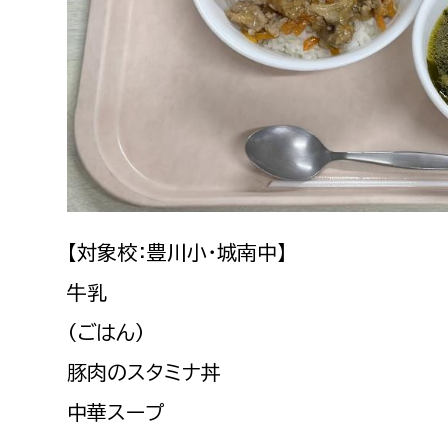
建築課
上下水道局
教育部
経営総務課
教育総
給排水業務課
保健給
【対象校：豊川小・城南中】
水道整備課
教育指
牛乳
下水道整備課
浄水管理課
（ごはん）
豚肉のスタミナ丼
農業委員会事務局
議会局
中華スープ
農業委員会事務局
議会総