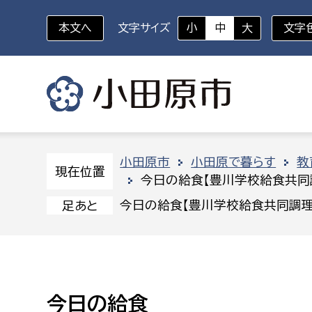
本文へ
文字サイズ
小
中
大
文字
いざというときに
対象者を選択
組織から探す
小田原市
小田原で暮らす
教
現在位置
今日の給食【豊川学校給食共同
部に属さない室
企画部
新生児・乳幼児
今日の給食【豊川学校給食共同調理
足あと
休日救急外来
防
秘書室
企画政
幼稚園児・保育園児
広報広聴室
財政課
コンプライアンス推進室
資産マ
小・中学生
今日の給食
デジタ