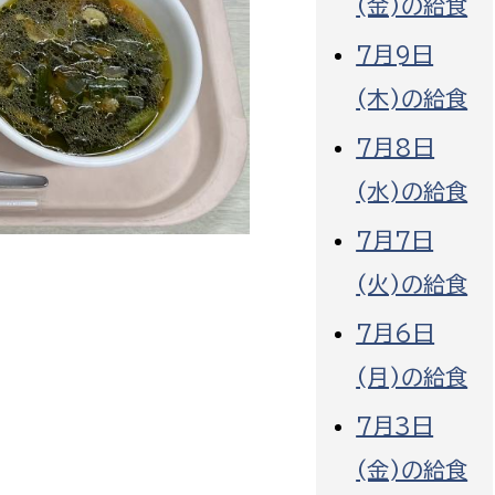
(金)の給食
7月9日
(木)の給食
7月8日
選挙管理委員会事務
(水)の給食
務課
選挙管理委員会事務
7月7日
食課
(火)の給食
導課
7月6日
(月)の給食
7月3日
(金)の給食
務課