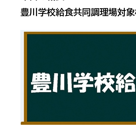
高校生・大学生など
豊川学校給食共同調理場対象
若者
妊産婦
市民部
防災部
地域政策課
防災対
高齢者
地域安全課
障がい者
人権・男女共同参画課
戸籍住民課
傷病者
事業者
福祉健康部
子ども
労働者