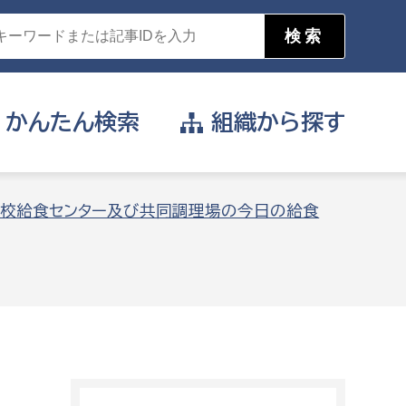
かんたん
検索
組織から
探す
目的を選択
校給食センター及び共同調理場の今日の給食
公営事業部
支援や給付を受けたい
消防
事業課
届け出や申請をしたい
証明書がほしい