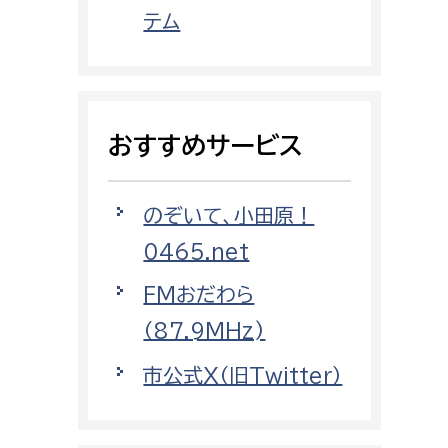
都市政策課
テム
都市計画課
地域交通課
建築指導課
おすすめサービス
開発審査課
のぞいて、小田原！
ー
消防
0465.net
消防総務課
FMおだわら
課
予防課
（87.9MHz)
課
警防計画課
市公式X（旧Twitter）
救急課
情報司令課