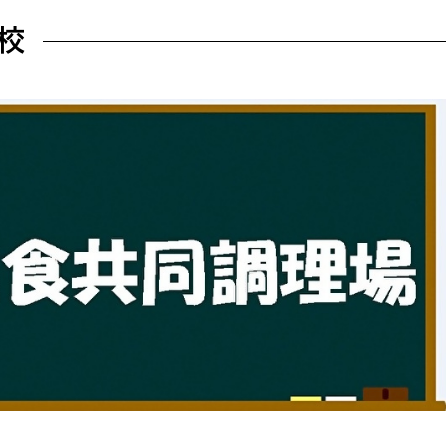
防災・安全
市税総務課
校
市民税課
福祉・健康
資産税課
環境・エネルギー
文化部
策課
文化政策課
地域経済
生涯学習課
都市基盤
文化財課
図書館
文化・生涯学習
スポーツ課
小田原城総合管理事
市民活動・地域づくり
若者部
経済部
行政経営