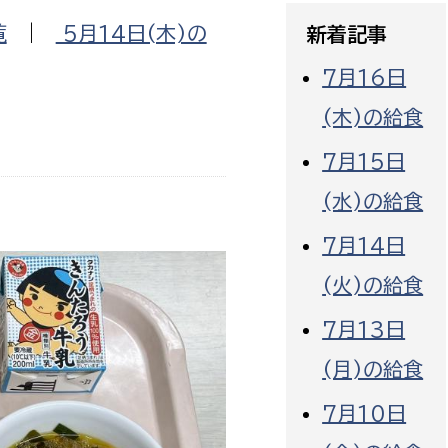
政策課
産業政策課
覧
|
5月14日(木)の
新着記事
観光
若者支援課
観光課
7月16日
農政課
消防
(木)の給食
水産海浜課
病院
7月15日
(水)の給食
市議会
理者
市立総合医療センタ
7月14日
(火)の給食
患者サポートセンター
病院管理局：経営管理
7月13日
病院管理局：施設用度
(月)の給食
病院管理局：医事課
7月10日