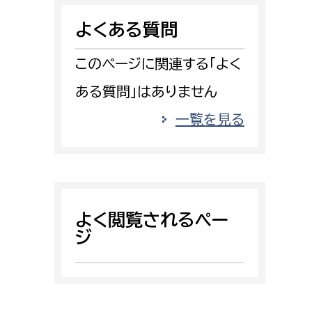
消防課
よくある質問
警防第1課
警防第2課
このページに関連する「よく
ある質問」はありません
局
監査事務局
一覧を見る
局
監査事務局
よく閲覧されるペー
ジ