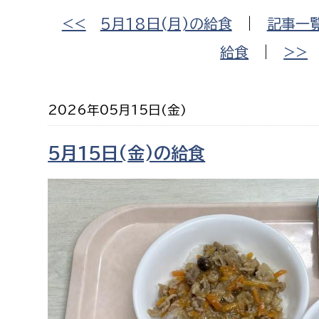
福祉政策課
子ども
<<
5月18日(月)の給食
|
記事一
求職者
生活援護課
子ども
給食
|
>>
高齢介護課
保育課
外国人
障がい福祉課
2026年05月15日(金)
保険課
ペット
健康づくり課
5月15日(金)の給食
建設部
会計管
建設政策課
出納室
国県事業推進課
土木管理課
道水路整備課
みどり公園課