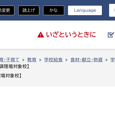
色変更
読上げ
かな
Language
いざと
いうときに
分野を選択
育・子育て
教育
学校給食
食材・献立・物資
学
調理場対象校】
総務部
戸籍
場対象校】
災・ハザードマップ
避難場所
策課
総務課
税
職員課
ネジメント課
財産管理課
教育・子育て
ル推進課
契約検査課