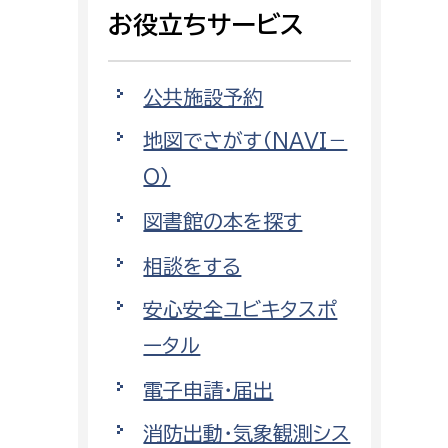
相談をしたい
お役立ちサービス
支払いをしたい
公共施設予約
働きたい
地図でさがす（NAVI－
環境部
O）
環境政策課
遊びたい
図書館の本を探す
ゼロカーボン推進課
小田原のことを知りたい
環境保護課
相談をする
環境事業センター
安心安全ユビキタスポ
イベント・講座などに参加したい
ータル
務所
まちづくりに関わりたい
電子申請・届出
都市部
消防出動・気象観測シス