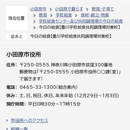
小田原市
小田原で暮らす
教育・子育て
教育
学校給食
食材・献立・物資
現在位置
学校給食センター及び共同調理場の今日の給食
今日の給食【豊川学校給食共同調理場対象校】
今日の給食【豊川学校給食共同調理場対象校】
足あと
小田原市役所
住所
〒250-8555 神奈川県小田原市荻窪300番地
郵便物は「〒250-8555 小田原市役所○○課（室）」
で届きます）
電話
0465-33-1300（総合案内）
休み
土､日､祝日、休日、年末年始 (12月29日～1月3日)
開庁時間
平日8時30分～17時15分
市役所へのアクセス
組織一覧