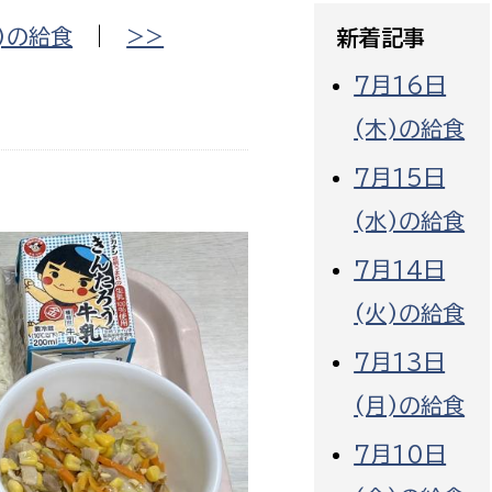
政策課
産業政策課
)の給食
|
>>
新着記事
観光
若者支援課
観光課
7月16日
農政課
消防
(木)の給食
水産海浜課
病院
7月15日
(水)の給食
市議会
理者
市立総合医療センタ
7月14日
(火)の給食
患者サポートセンター
病院管理局：経営管理
7月13日
病院管理局：施設用度
(月)の給食
病院管理局：医事課
7月10日