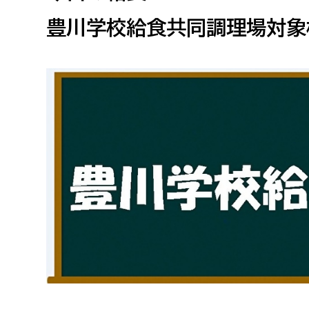
高校生・大学生など
豊川学校給食共同調理場対象
若者
妊産婦
市民部
防災部
地域政策課
防災対
高齢者
地域安全課
障がい者
人権・男女共同参画課
戸籍住民課
傷病者
事業者
福祉健康部
子ども
労働者