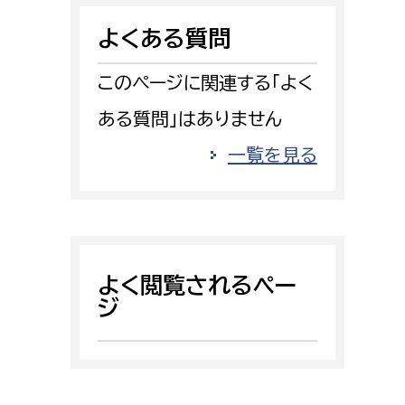
消防課
よくある質問
警防第1課
警防第2課
このページに関連する「よく
ある質問」はありません
局
監査事務局
一覧を見る
局
監査事務局
よく閲覧されるペー
ジ