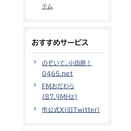
都市政策課
テム
都市計画課
地域交通課
建築指導課
おすすめサービス
開発審査課
のぞいて、小田原！
ー
消防
0465.net
消防総務課
FMおだわら
課
予防課
（87.9MHz)
課
警防計画課
市公式X（旧Twitter）
救急課
情報司令課