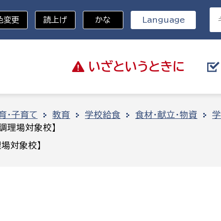
色変更
読上げ
かな
Language
いざと
いうときに
分野を選択
育・子育て
教育
学校給食
食材・献立・物資
学
調理場対象校】
総務部
戸籍
場対象校】
災・ハザードマップ
避難場所
策課
総務課
税
職員課
ネジメント課
財産管理課
教育・子育て
ル推進課
契約検査課