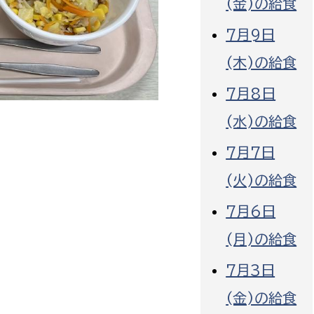
(金)の給食
7月9日
(木)の給食
7月8日
選挙管理委員会事務
(水)の給食
務課
選挙管理委員会事務
7月7日
食課
(火)の給食
導課
7月6日
(月)の給食
7月3日
(金)の給食
務課