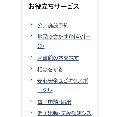
相談をしたい
お役立ちサービス
支払いをしたい
公共施設予約
働きたい
地図でさがす（NAVI－
環境部
O）
環境政策課
遊びたい
図書館の本を探す
ゼロカーボン推進課
小田原のことを知りたい
環境保護課
相談をする
環境事業センター
安心安全ユビキタスポ
イベント・講座などに参加したい
ータル
務所
まちづくりに関わりたい
電子申請・届出
都市部
消防出動・気象観測シス