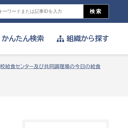
かんたん
検索
組織から
探す
目的を選択
校給食センター及び共同調理場の今日の給食
公営事業部
支援や給付を受けたい
消防
事業課
届け出や申請をしたい
証明書がほしい