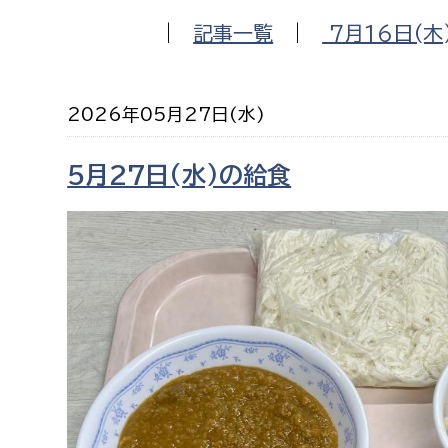
福祉政策課
子ども
|
記事一覧
|
7月16日(木
求職者
生活援護課
子ども
高齢介護課
保育課
外国人
2026年05月27日(水)
障がい福祉課
保険課
ペット
5月27日(水)の給食
健康づくり課
建設部
会計管
建設政策課
出納室
国県事業推進課
土木管理課
道水路整備課
みどり公園課