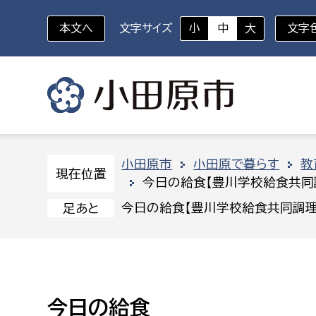
本文へ
文字サイズ
小
中
大
文字
いざというときに
対象者を選択
組織から探す
小田原市
小田原で暮らす
教
現在位置
今日の給食【豊川学校給食共同
部に属さない室
企画部
新生児・乳幼児
今日の給食【豊川学校給食共同調理
足あと
休日救急外来
防
秘書室
企画政
幼稚園児・保育園児
広報広聴室
財政課
コンプライアンス推進室
資産マ
小・中学生
今日の給食
デジタ