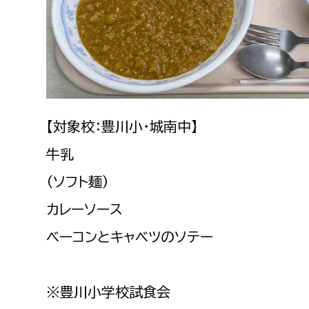
建築課
上下水道局
教育部
【対象校：豊川小・城南中】
経営総務課
教育総
牛乳
給排水業務課
保健給
水道整備課
教育指
（ソフト麺）
下水道整備課
カレーソース
浄水管理課
ベーコンとキャベツのソテー
農業委員会事務局
議会局
※豊川小学校試食会
農業委員会事務局
議会総