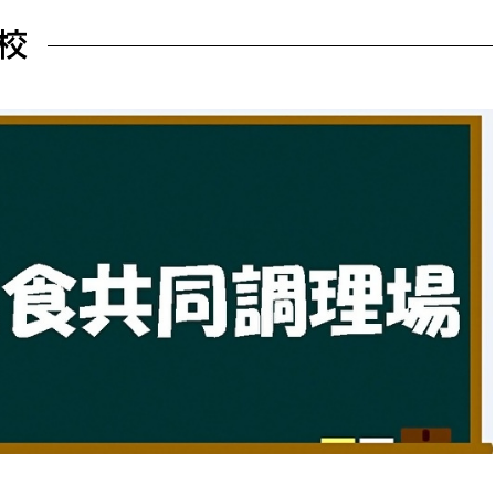
防災・安全
市税総務課
校
市民税課
福祉・健康
資産税課
環境・エネルギー
文化部
策課
文化政策課
地域経済
生涯学習課
都市基盤
文化財課
図書館
文化・生涯学習
スポーツ課
小田原城総合管理事
市民活動・地域づくり
若者部
経済部
行政経営