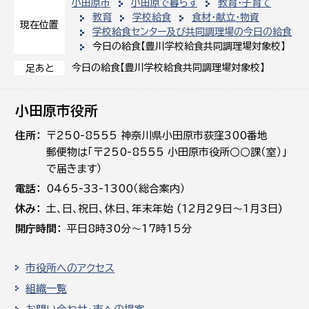
小田原市
小田原で暮らす
教育・子育て
教育
学校給食
食材・献立・物資
現在位置
学校給食センター及び共同調理場の今日の給食
今日の給食【豊川学校給食共同調理場対象校】
今日の給食【豊川学校給食共同調理場対象校】
足あと
小田原市役所
住所
〒250-8555 神奈川県小田原市荻窪300番地
郵便物は「〒250-8555 小田原市役所○○課（室）」
で届きます）
電話
0465-33-1300（総合案内）
休み
土､日､祝日、休日、年末年始 (12月29日～1月3日)
開庁時間
平日8時30分～17時15分
市役所へのアクセス
組織一覧