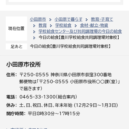
小田原市
小田原で暮らす
教育・子育て
教育
学校給食
食材・献立・物資
現在位置
学校給食センター及び共同調理場の今日の給食
今日の給食【豊川学校給食共同調理場対象校】
今日の給食【豊川学校給食共同調理場対象校】
足あと
小田原市役所
住所
〒250-8555 神奈川県小田原市荻窪300番地
郵便物は「〒250-8555 小田原市役所○○課（室）」
で届きます）
電話
0465-33-1300（総合案内）
休み
土､日､祝日、休日、年末年始 (12月29日～1月3日)
開庁時間
平日8時30分～17時15分