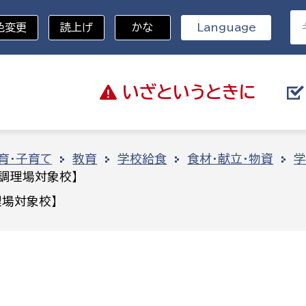
色変更
読上げ
かな
Language
いざと
いうときに
分野を選択
育・子育て
教育
学校給食
食材・献立・物資
学
調理場対象校】
総務部
戸籍
場対象校】
災・ハザードマップ
避難場所
策課
総務課
税
職員課
ネジメント課
財産管理課
教育・子育て
ル推進課
契約検査課