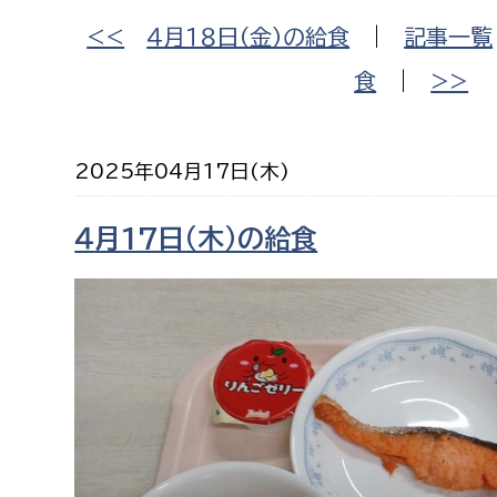
福祉政策課
子ども
<<
４月１８日（金）の給食
|
記事一覧
求職者
生活援護課
子ども
食
|
>>
高齢介護課
保育課
外国人
障がい福祉課
2025年04月17日(木)
保険課
ペット
健康づくり課
４月17日（木）の給食
建設部
会計管
建設政策課
出納室
国県事業推進課
土木管理課
道水路整備課
みどり公園課