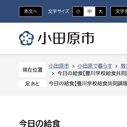
本文へ
文字サイズ
小
中
大
文字
いざというときに
対象者を選択
組織から探す
小田原市
小田原で暮らす
教
現在位置
今日の給食【豊川学校給食共同
部に属さない室
企画部
新生児・乳幼児
今日の給食【豊川学校給食共同調理
足あと
休日救急外来
防
秘書室
企画政
幼稚園児・保育園児
広報広聴室
財政課
コンプライアンス推進室
資産マ
小・中学生
今日の給食
デジタ