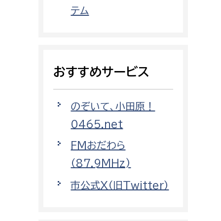
都市政策課
テム
都市計画課
地域交通課
建築指導課
おすすめサービス
開発審査課
のぞいて、小田原！
ー
消防
0465.net
消防総務課
FMおだわら
課
予防課
（87.9MHz)
課
警防計画課
市公式X（旧Twitter）
救急課
情報司令課