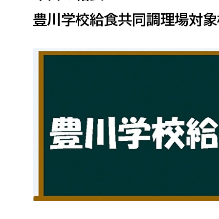
高校生・大学生など
豊川学校給食共同調理場対象
若者
妊産婦
市民部
防災部
地域政策課
防災対
高齢者
地域安全課
障がい者
人権・男女共同参画課
戸籍住民課
傷病者
事業者
福祉健康部
子ども
労働者