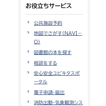
相談をしたい
お役立ちサービス
支払いをしたい
公共施設予約
働きたい
地図でさがす（NAVI－
環境部
O）
環境政策課
遊びたい
図書館の本を探す
ゼロカーボン推進課
小田原のことを知りたい
環境保護課
相談をする
環境事業センター
安心安全ユビキタスポ
イベント・講座などに参加したい
ータル
務所
まちづくりに関わりたい
電子申請・届出
都市部
消防出動・気象観測シス