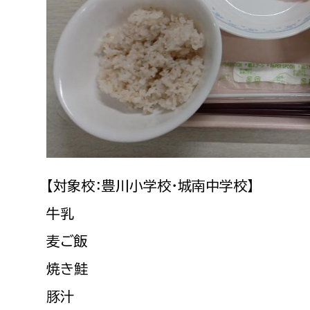
建築課
上下水道局
教育部
経営総務課
教育総
給排水業務課
保健給
水道整備課
教育指
【対象校：豊川小学校・城南中学校】
下水道整備課
牛乳
浄水管理課
麦ご飯
農業委員会事務局
議会局
焼き鮭
豚汁
農業委員会事務局
議会総