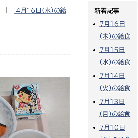
政策課
産業政策課
|
4月１６日（水）の給
新着記事
観光
若者支援課
観光課
7月16日
農政課
消防
(木)の給食
水産海浜課
病院
7月15日
(水)の給食
市議会
理者
市立総合医療センタ
7月14日
(火)の給食
患者サポートセンター
病院管理局：経営管理
7月13日
病院管理局：施設用度
(月)の給食
病院管理局：医事課
7月10日