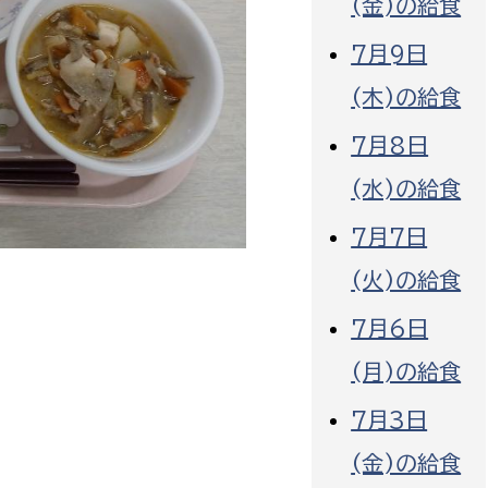
(金)の給食
7月9日
(木)の給食
7月8日
選挙管理委員会事務
(水)の給食
務課
選挙管理委員会事務
7月7日
食課
(火)の給食
導課
7月6日
(月)の給食
7月3日
(金)の給食
務課