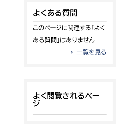
消防課
よくある質問
警防第1課
警防第2課
このページに関連する「よく
ある質問」はありません
局
監査事務局
一覧を見る
局
監査事務局
よく閲覧されるペー
ジ