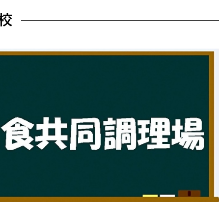
防災・安全
市税総務課
校
市民税課
福祉・健康
資産税課
環境・エネルギー
文化部
策課
文化政策課
地域経済
生涯学習課
都市基盤
文化財課
図書館
文化・生涯学習
スポーツ課
小田原城総合管理事
市民活動・地域づくり
若者部
経済部
行政経営