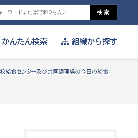
かんたん
検索
組織から
探す
目的を選択
校給食センター及び共同調理場の今日の給食
公営事業部
支援や給付を受けたい
消防
事業課
届け出や申請をしたい
証明書がほしい