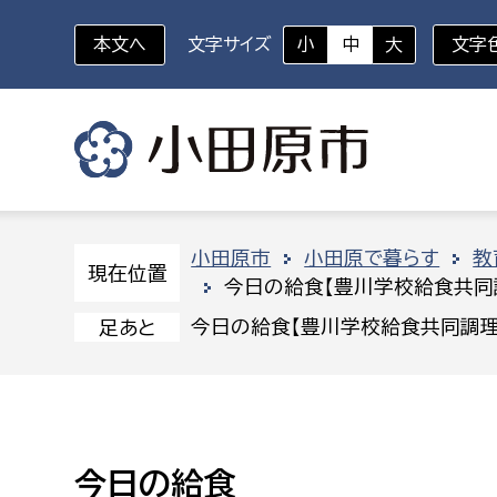
本文へ
文字サイズ
小
中
大
文字
いざというときに
対象者を選択
組織から探す
小田原市
小田原で暮らす
教
現在位置
今日の給食【豊川学校給食共同
部に属さない室
企画部
新生児・乳幼児
今日の給食【豊川学校給食共同調理
足あと
休日救急外来
防
秘書室
企画政
幼稚園児・保育園児
広報広聴室
財政課
コンプライアンス推進室
資産マ
小・中学生
今日の給食
デジタ