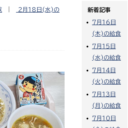
政策課
産業政策課
覧
|
2月18日(水)の
新着記事
観光
若者支援課
観光課
7月16日
農政課
消防
(木)の給食
水産海浜課
病院
7月15日
(水)の給食
市議会
理者
市立総合医療センタ
7月14日
(火)の給食
患者サポートセンター
病院管理局：経営管理
7月13日
病院管理局：施設用度
(月)の給食
病院管理局：医事課
7月10日