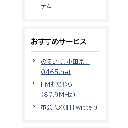
都市政策課
テム
都市計画課
地域交通課
建築指導課
おすすめサービス
開発審査課
のぞいて、小田原！
ー
消防
0465.net
消防総務課
FMおだわら
課
予防課
（87.9MHz)
課
警防計画課
市公式X（旧Twitter）
救急課
情報司令課