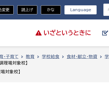
色変更
読上げ
かな
Language
いざと
いうときに
分野を選択
育・子育て
教育
学校給食
食材・献立・物資
学
調理場対象校】
総務部
戸籍
場対象校】
災・ハザードマップ
避難場所
策課
総務課
税
職員課
ネジメント課
財産管理課
教育・子育て
ル推進課
契約検査課