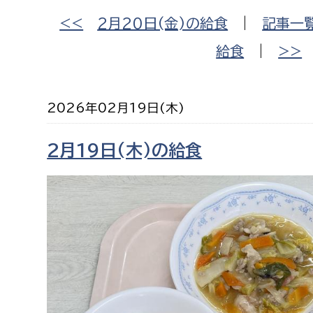
福祉政策課
子ども
<<
2月20日(金)の給食
|
記事一
求職者
生活援護課
子ども
給食
|
>>
高齢介護課
保育課
外国人
障がい福祉課
2026年02月19日(木)
保険課
ペット
健康づくり課
2月19日(木)の給食
建設部
会計管
建設政策課
出納室
国県事業推進課
土木管理課
道水路整備課
みどり公園課