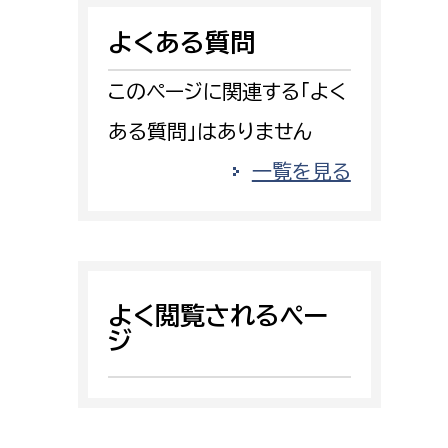
消防課
よくある質問
警防第1課
警防第2課
このページに関連する「よく
ある質問」はありません
局
監査事務局
一覧を見る
局
監査事務局
よく閲覧されるペー
ジ