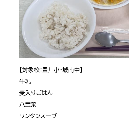
建築課
上下水道局
教育部
経営総務課
教育総
給排水業務課
保健給
【対象校：豊川小・城南中】
水道整備課
教育指
牛乳
下水道整備課
麦入りごはん
浄水管理課
八宝菜
農業委員会事務局
議会局
ワンタンスープ
農業委員会事務局
議会総