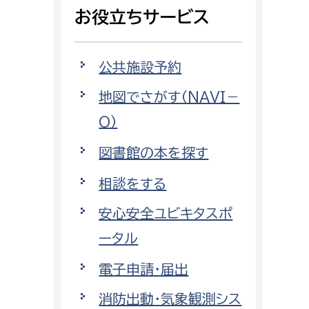
相談をしたい
お役立ちサービス
支払いをしたい
公共施設予約
働きたい
地図でさがす（NAVI－
環境部
O）
環境政策課
遊びたい
図書館の本を探す
ゼロカーボン推進課
小田原のことを知りたい
環境保護課
相談をする
環境事業センター
安心安全ユビキタスポ
イベント・講座などに参加したい
ータル
務所
まちづくりに関わりたい
電子申請・届出
都市部
消防出動・気象観測シス