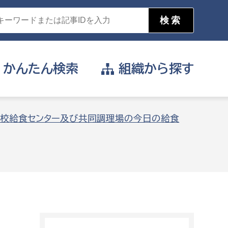
かんたん
検索
組織から
探す
目的を選択
校給食センター及び共同調理場の今日の給食
公営事業部
支援や給付を受けたい
消防
事業課
届け出や申請をしたい
証明書がほしい