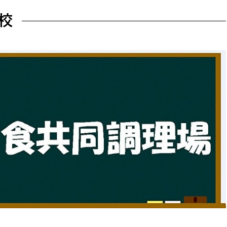
防災・安全
市税総務課
校
市民税課
福祉・健康
資産税課
環境・エネルギー
文化部
策課
文化政策課
地域経済
生涯学習課
都市基盤
文化財課
図書館
文化・生涯学習
スポーツ課
小田原城総合管理事
市民活動・地域づくり
若者部
経済部
行政経営