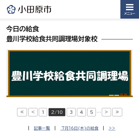
メニュー
今日の給食
豊川学校給食共同調理場対象校
≪
<
>
≫
1
2/10
3
4
5
…
|
記事一覧
|
7月16日(木)の給食
|
>>