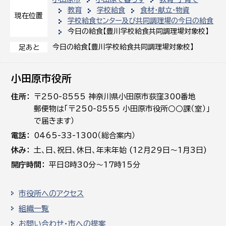
教育
学校給食
食材・献立・物資
現在位置
学校給食センター及び共同調理場の今日の給食
今日の給食【豊川学校給食共同調理場対象校】
今日の給食【豊川学校給食共同調理場対象校】
足あと
小田原市役所
住所
〒250-8555 神奈川県小田原市荻窪300番地
郵便物は「〒250-8555 小田原市役所○○課（室）」
で届きます）
電話
0465-33-1300（総合案内）
休み
土､日､祝日、休日、年末年始 (12月29日～1月3日)
開庁時間
平日8時30分～17時15分
市役所へのアクセス
組織一覧
お問い合わせ・市への提案