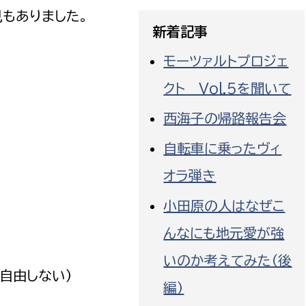
もありました。
新着記事
モーツァルトプロジェ
クト Vol.5を聞いて
選挙管理委員会事務
西海子の帰路報告会
務課
選挙管理委員会事務
自転車に乗ったヴィ
食課
オラ弾き
導課
小田原の人はなぜこ
んなにも地元愛が強
いのか考えてみた（後
自由しない）
編）
務課