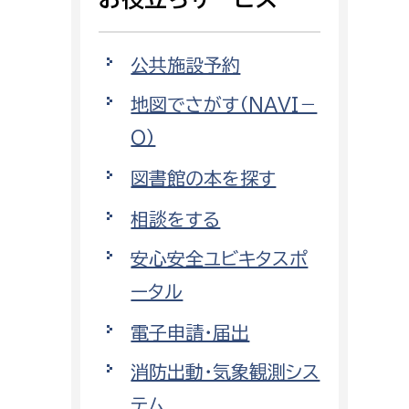
相談をしたい
公共施設予約
支払いをしたい
地図でさがす（NAVI－
働きたい
環境部
O）
環境政策課
図書館の本を探す
遊びたい
ゼロカーボン推進課
相談をする
小田原のことを知りたい
環境保護課
安心安全ユビキタスポ
環境事業センター
イベント・講座などに参加したい
ータル
電子申請・届出
務所
まちづくりに関わりたい
消防出動・気象観測シス
都市部
テム