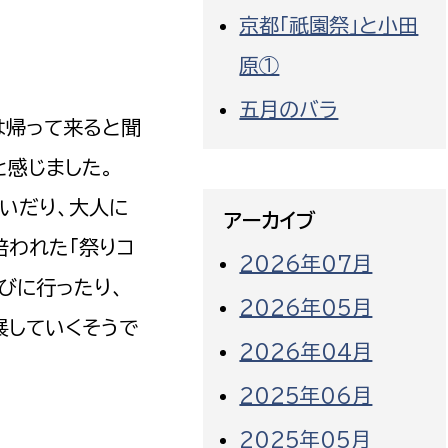
京都「祇園祭」と小田
原①
五月のバラ
は帰って来ると聞
感じました。
いだり、大人に
アーカイブ
培われた「祭りコ
2026年07月
びに行ったり、
2026年05月
展していくそうで
2026年04月
2025年06月
2025年05月