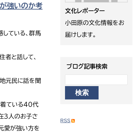
愛が強いのか考
政策課
産業政策課
文化レポーター
観光
若者支援課
観光課
小田原の文化情報をお
農政課
消防
している、群馬
届けします。
水産海浜課
病院
住者と話して、
市議会
ブログ記事検索
理者
市立総合医療センタ
の地元民に話を聞
患者サポートセンター
病院管理局：経営管理
を着ている40代
病院管理局：施設用度
在3人のお子さ
病院管理局：医事課
RSS
地元愛が強い方を