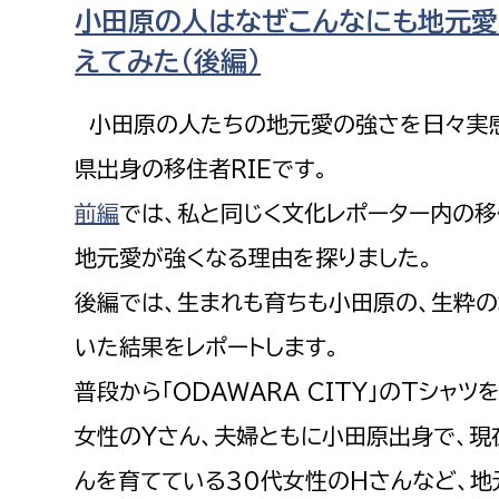
小田原の人はなぜこんなにも地元
福祉政策課
子ども
求職者
えてみた（後編）
生活援護課
子ども
高齢介護課
保育課
外国人
小田原の人たちの地元愛の強さを日々実感
障がい福祉課
県出身の移住者RIEです。
保険課
ペット
前編
では、私と同じく文化レポーター内の移
健康づくり課
地元愛が強くなる理由を探りました。
建設部
会計管
後編では、生まれも育ちも小田原の、生粋
建設政策課
出納室
いた結果をレポートします。
国県事業推進課
普段から「ODAWARA CITY」のTシャツ
土木管理課
女性のYさん、夫婦ともに小田原出身で、現
道水路整備課
んを育てている30代女性のHさんなど、
みどり公園課