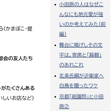
小田原の人はなぜこ
んなにも地元愛が強
いのか考えてみた（前
ら
（かまぼこ・提
編）
舞台に掲げしその文
字は。寄席と「扁額」
都会の友人たち
のあれこれ
北条氏綱が近衛家へ
白鳥を贈ったワケ
トがたくさんある
京都「祇園祭」と小田
いしいお店など）
原②