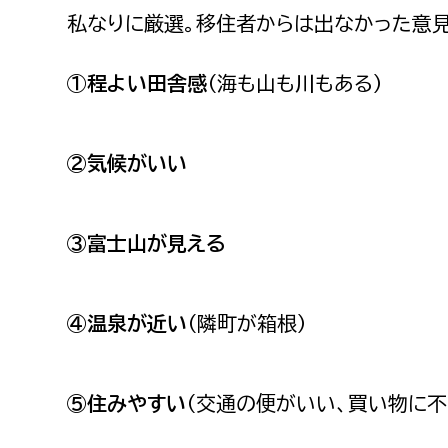
建築課
私なりに厳選。移住者からは出なかった意見
①程よい田舎感
（海も山も川もある）
上下水道局
教育部
②気候がいい
経営総務課
教育総
給排水業務課
保健給
③富士山が見える
水道整備課
教育指
下水道整備課
④温泉が近い
（隣町が箱根）
浄水管理課
農業委員会事務局
議会局
⑤住みやすい
（交通の便がいい、買い物に不
農業委員会事務局
議会総