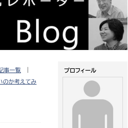
防災・安全
市税総務課
市民税課
福祉・健康
資産税課
環境・エネルギー
文化部
策課
文化政策課
地域経済
生涯学習課
記事一覧
|
プロフィール
都市基盤
文化財課
いのか考えてみ
図書館
文化・生涯学習
スポーツ課
小田原城総合管理事
市民活動・地域づくり
若者部
経済部
行政経営