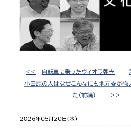
高校生・大学生など
若者
妊産婦
市民部
防災部
地域政策課
防災対
高齢者
地域安全課
<<
自転車に乗ったヴィオラ弾き
|
障がい者
人権・男女共同参画課
小田原の人はなぜこんなにも地元愛が強
戸籍住民課
傷病者
た（前編）
|
>>
事業者
2026年05月20日(水)
福祉健康部
子ども
労働者