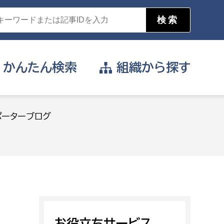
かんたん
検索
組織から
探す
目的を選択
ポーターブログ
公営事業部
支援や給付を受けたい
消防
事業課
届け出や申請をしたい
証明書がほしい
お役立ちサービス