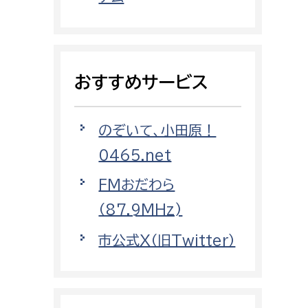
都市政策課
都市計画課
地域交通課
おすすめサービス
建築指導課
開発審査課
のぞいて、小田原！
0465.net
ー
消防
FMおだわら
消防総務課
（87.9MHz)
課
予防課
市公式X（旧Twitter）
課
警防計画課
救急課
情報司令課