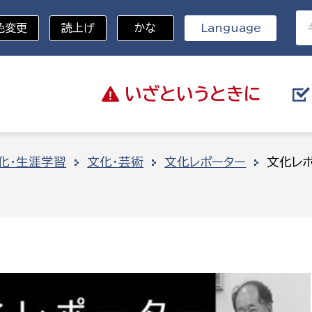
色変更
読上げ
かな
Language
いざと
いうときに
分野を選択
化・生涯学習
文化・芸術
文化レポーター
文化レ
総務部
戸籍
災・ハザードマップ
避難場所
策課
総務課
税
職員課
ネジメント課
財産管理課
教育・子育て
ル推進課
契約検査課