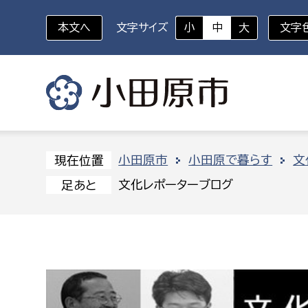
本文へ
文字サイズ
小
中
大
文字
いざというときに
対象者を選択
組織から探す
小田原市
小田原で暮らす
文
現在位置
文化レポーターブログ
足あと
部に属さない室
企画部
新生児・乳幼児
休日救急外来
防
秘書室
企画政
幼稚園児・保育園児
広報広聴室
財政課
コンプライアンス推進室
資産マ
小・中学生
デジタ