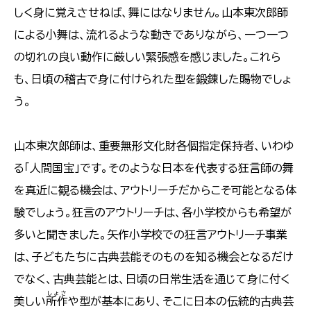
しく身に覚えさせねば、舞にはなりません。山本東次郎師
による小舞は、流れるような動きでありながら、一つ一つ
の切れの良い動作に厳しい緊張感を感じました。これら
も、日頃の稽古で身に付けられた型を鍛錬した賜物でしょ
う。
山本東次郎師は、重要無形文化財各個指定保持者、いわゆ
る「人間国宝」です。そのような日本を代表する狂言師の舞
を真近に観る機会は、アウトリーチだからこそ可能となる体
験でしょう。狂言のアウトリーチは、各小学校からも希望が
多いと聞きました。矢作小学校での狂言アウトリーチ事業
は、子どもたちに古典芸能そのものを知る機会となるだけ
でなく、古典芸能とは、日頃の日常生活を通じて身に付く
しょさ
美しい
所作
や型が基本にあり、そこに日本の伝統的古典芸