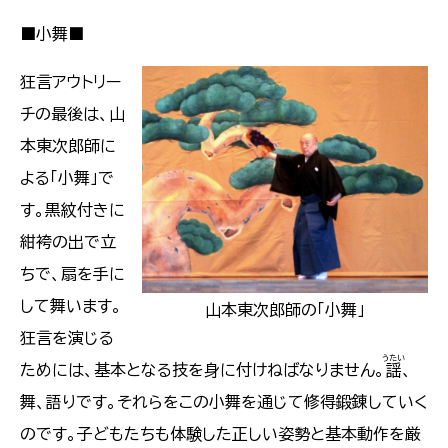
■小舞■
狂言アウトリー
チの最後は、山
本東次郎師に
よる「小舞」で
す。黒紋付きに
紺袴の出で立
ちで、扇を手に
して舞います。
山本東次郎師の「小舞」
狂言を演じる
うたい
ためには、基本となる技を身に付けねばなりません。
謡
、
舞、語りです。それらをこの小舞を通じて修得鍛錬していく
のです。子どもたちも体験した正しい姿勢と基本動作を厳