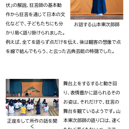
伏」の解説、狂言師の基本動
作から狂言を通じて日本の文
化などで、子どもたちにも分
お話する山本東次郎師
かり易く語り掛けられました。
例えば、全てを語らず点だけを伝え、後は観客の想像で点
を線で結んでもらう、と云った古典芸能の特徴でした。
舞台上をするすると動き回
り、表情豊かに語られるその
お姿は、それだけで、狂言の
舞台を観ているようです。山
本東次郎師の語り口は、速く
正座をして所作の話を聞
く