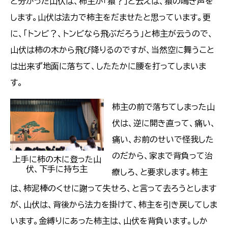
と分かった山伏は、柿主が「猿？」と云えば、猿の鳴き声を
します。山伏は法力で柿主をだませたと思っています。更
に、「トンビ？、トンビなら飛ぶだろう」と柿主が云うので、
山伏は柿の木から飛び降りるのですが、当然空に舞うこと
は出来ず地面に落ちて、したたかに腰を打ってしまいま
す。
柿主の前で落ちてしまった山
伏は、逆に開き直って、痛い、
痛い、お前のせいで怪我した
のだから、家まで背負って治
上手に柿の木に登った山
伏、下手に持ち主
療しろ、と要求します。柿主
は、柿泥棒のくせに謝って失せろ、と言って去ろうとします
が、山伏は、背後から法力を掛けて、柿主を引き戻してしま
います。金縛りにあった柿主は、山伏を背負います。しか