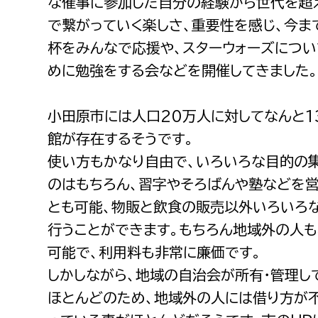
な催事に参加した自分の経験から世代を超
建築課
で繋がっていく楽しさ、重要性を感じ、今ま
杯をみんなで応援や、スターウォーズについ
めに勉強をする会などを開催してきました
上下水道局
教育部
小田原市には人口20万人に対してなんと1
経営総務課
教育総
館が存在するそうです。
給排水業務課
保健給
使い方もかなり自由で、いろいろな目的の
のはもちろん、習字やそろばんや塾などを
水道整備課
教育指
とも可能、物販と飲食の販売以外いろいろ
下水道整備課
行うことができます。もちろん地域外の人
浄水管理課
可能で、利用料も非常に廉価です。
農業委員会事務局
議会局
しかしながら、地域の自治会が所有・管理し
ほとんどのため、地域外の人には借り方が
農業委員会事務局
議会総