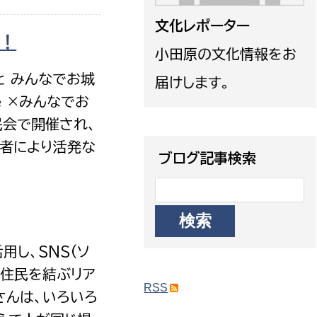
政策課
産業政策課
文化レポーター
観光
若者支援課
観光課
性！
小田原の文化情報をお
農政課
消防
e と みんなでお城
届けします。
水産海浜課
e ×みんなでお
病院
民会で開催され、
加者により活発な
市議会
ブログ記事検索
理者
市立総合医療センタ
患者サポートセンター
病院管理局：経営管理
活用し、SNS(ソ
病院管理局：施設用度
域住民を結ぶリア
病院管理局：医事課
RSS
さんは、いろいろ