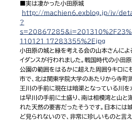
■実は凄かった小田原城
http://machien6.exblog.jp/iv/deta
?
s=20867285&i=201310%2F23%
110121_17283355%2Ejpg
小田原の城と緑を考える会の山本さんによ
イダンスが行われました。戦国時代の小田
公園の範囲をはるかに超えた周囲9キロに
市で、北は関東学院大学のあたりから寺町
王川の手前に現在は暗渠となっている川を
は早川の手前に土盛り、南は相模湾と山と
れた天然の要害だったそうです。日本には
ど見られないので、非常に珍しいものと言え