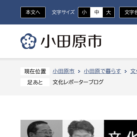
本文へ
文字サイズ
小
中
大
文字
いざというときに
対象者を選択
組織から探す
小田原市
小田原で暮らす
文
現在位置
文化レポーターブログ
足あと
部に属さない室
企画部
新生児・乳幼児
休日救急外来
防
秘書室
企画政
幼稚園児・保育園児
広報広聴室
財政課
コンプライアンス推進室
資産マ
小・中学生
デジタ