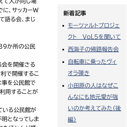
えて人が同じ場
でに、サッカーＷ
新着記事
て語る会、まじ
モーツァルトプロジェ
。
クト Vol.5を聞いて
選挙管理委員会事務
39か所の公民
西海子の帰路報告会
務課
選挙管理委員会事務
自転車に乗ったヴィ
食課
集会を開催さる
オラ弾き
営利で開催するこ
導課
な事を公民館で
小田原の人はなぜこ
も利用することが
んなにも地元愛が強
いのか考えてみた（後
ている公民館が
不明となってしま
編）
務課