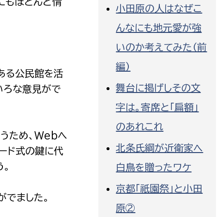
にもほとんど情
小田原の人はなぜこ
んなにも地元愛が強
いのか考えてみた（前
編）
ある公民館を活
舞台に掲げしその文
いろな意見がで
字は。寄席と「扁額」
のあれこれ
うため、Webへ
北条氏綱が近衛家へ
ード式の鍵に代
う。
白鳥を贈ったワケ
京都「祇園祭」と小田
がでました。
原②