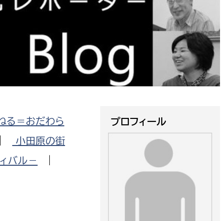
防災・安全
市税総務課
市民税課
福祉・健康
資産税課
環境・エネルギー
文化部
策課
文化政策課
地域経済
生涯学習課
ねる＝おだわら
プロフィール
都市基盤
文化財課
|
小田原の街
図書館
文化・生涯学習
ィバル－
|
スポーツ課
小田原城総合管理事
市民活動・地域づくり
若者部
経済部
行政経営