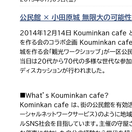
福祉政策課
子ども
求職者
生活援護課
子ども
公民館 × 小田原城 無限大の可能
高齢介護課
保育課
外国人
2014年12月14日 Kouminkan caf
障がい福祉課
を作る会のコラボ企画 Kouminkan caf
保険課
ペット
城を作る会「観光ワークショップ」が一区公
健康づくり課
当日は20代から70代の多様な世代な参
ディスカッションが行われました。
建設部
会計管
建設政策課
出納室
■What’s Kouminkan cafe?
国県事業推進課
Kominkan cafe は、街の公民館を有効
土木管理課
ーシャルネットワークサービス）のように地
道水路整備課
ルＳＮＳ社会を目指しています。主催の守屋
みどり公園課