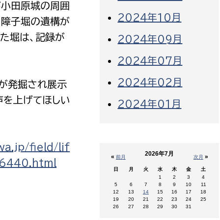
が小田原城の周囲
2024年10月
と障子堀の遺構が
た堀は、記録が
2024年09月
2024年07月
2024年02月
が発掘され展示
声を上げてほしい
2024年01月
.jp/field/lif
2026年7月
«
»
前月
次月
16440.html
日
月
火
水
木
金
土
1
2
3
4
5
6
7
8
9
10
11
12
13
14
15
16
17
18
19
20
21
22
23
24
25
26
27
28
29
30
31