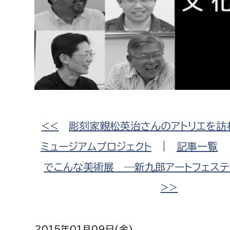
高校生・大学生など
若者
妊産婦
市民部
防災部
地域政策課
防災対
高齢者
地域安全課
<<
彫刻家親松英治さんのアトリエを訪
障がい者
人権・男女共同参画課
ミュージアムプロジェクト
|
記事一覧
戸籍住民課
傷病者
でこんな美術展 ―新九郎アートフェステ
>>
事業者
福祉健康部
子ども
労働者
2015年01月09日(金)