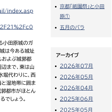
京都「祇園祭」と小田
il/index.asp
原①
2F21%2Fc0
五月のバラ
る小田原城のガ
原城は今ある城址
アーカイブ
もおよぶ城郭都
2026年07月
周辺まで、東は山
水堀代わりに、西
2026年05月
海と湿地帯に囲ま
2026年04月
城郭都市がほとん
るでしょう。
2025年06月
2025年05月