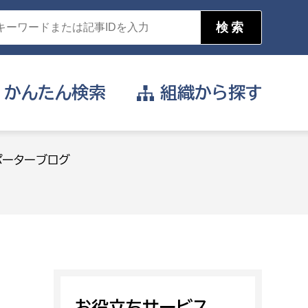
かんたん
検索
組織から
探す
目的を選択
ポーターブログ
公営事業部
支援や給付を受けたい
消防
事業課
届け出や申請をしたい
証明書がほしい
お役立ちサービス