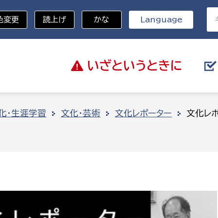
色変更
読上げ
かな
Language
いざと
いうときに
分野を選択
化・生涯学習
文化・芸術
文化レポーター
文化レ
総務部
戸籍
災・ハザードマップ
避難場所
策課
総務課
税
職員課
ネジメント課
財産管理課
教育・子育て
ル推進課
契約検査課