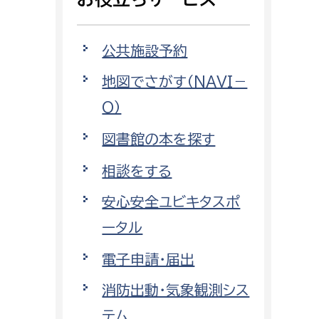
相談をしたい
公共施設予約
支払いをしたい
地図でさがす（NAVI－
働きたい
環境部
O）
環境政策課
図書館の本を探す
遊びたい
ゼロカーボン推進課
相談をする
小田原のことを知りたい
環境保護課
安心安全ユビキタスポ
環境事業センター
イベント・講座などに参加したい
ータル
電子申請・届出
務所
まちづくりに関わりたい
消防出動・気象観測シス
都市部
テム