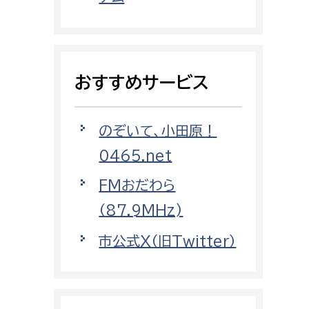
都市政策課
都市計画課
地域交通課
おすすめサービス
建築指導課
開発審査課
のぞいて、小田原！
0465.net
ー
消防
FMおだわら
消防総務課
（87.9MHz)
課
予防課
市公式X（旧Twitter）
課
警防計画課
救急課
情報司令課