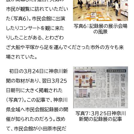
市民が観覧に訪れていただい
た（写真６）。市民会館に出演
写真６：記録展の展示会場
したりコンサートを観に来た
の風景
りしたことがある、とわざわ
ざ大船や平塚から足を運んでくださった市外の方々も来
場されていた。
初日の３月２４日に神奈川新
聞の取材があり、翌日３月２５
日朝刊に大きく掲載された
（写真７）。この記事で、神奈川
県全域へ市民会館記録展の開
写真７：３月25日神奈川
催が知られたのだろう。改め
新聞の記録展の記事
て、市民会館が小田原市民だ