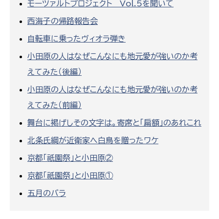
モーツァルトプロジェクト Vol.5を聞いて
西海子の帰路報告会
自転車に乗ったヴィオラ弾き
小田原の人はなぜこんなにも地元愛が強いのか考
えてみた（後編）
小田原の人はなぜこんなにも地元愛が強いのか考
えてみた（前編）
舞台に掲げしその文字は。寄席と「扁額」のあれこれ
北条氏綱が近衛家へ白鳥を贈ったワケ
京都「祇園祭」と小田原②
京都「祇園祭」と小田原①
五月のバラ