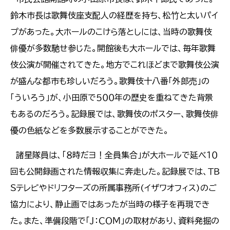
鈴木市長は歌舞伎座支配人の経歴を持ち、松竹と太いパイ
プがあった。大ホールのこけら落としには、当時の歌舞伎
俳優が多数馳せ参じた。開館後も大ホールでは、毎年歌舞
伎公演が開催されてきた。地方でこれほどまで歌舞伎公演
が盛んな都市も珍しいだろう。歌舞伎十八番「外郎売」の
「ういろう」が、小田原で５００年の歴史を重ねてきた背景
もあるのだろう。記録展では、歌舞伎のポスター、歌舞伎俳
優の色紙などを多数展示することができた。
諸星隊員は、「８時だヨ！全員集合」が大ホールで延べ１０
回も公開録画された情報収集に奔走した。記録展では、ＴＢ
Ｓテレビやドリフターズの所属事務所(イザワオフィス)のご
協力により、静止画ではあったが当時の様子を再現でき
た。また、準備段階で「Ｊ：ＣＯＭ」の取材があり、資料発掘の