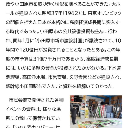
政や小田原市を取り巻く状況を調べることができた。大ホ
ールが建設された昭和３７年（１９６２）は、東京オリンピック
の開催を控えた日本が本格的に高度経済成長期に突入す
る時代であった。小田原市の公共設備投資も盛んに行わ
れ、同年１月に「小田原市新市建設計画」が議決されて、１０
年間で１２０億円が投資されることとなったとある。この年
度の市予算は３１億７千万円であるから、高度経済成長期
には、いかに多額の資金が投資されたかが分かる。下水道
処理場、高田浄水場、市営斎場、久野霊園などが建設され、
新幹線小田原駅もできた、と資料を紐解いて分かった。
市民会館で開催された各種
イベントの資料は、様々な場
所に分散して保管されてい
る。「シャム猫カンパニー」は、