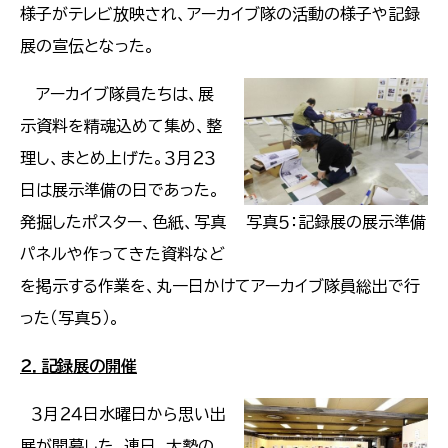
様子がテレビ放映され、アーカイブ隊の活動の様子や記録
展の宣伝となった。
アーカイブ隊員たちは、展
示資料を精魂込めて集め、整
理し、まとめ上げた。３月２３
日は展示準備の日であった。
発掘したポスター、色紙、写真
写真５：記録展の展示準備
パネルや作ってきた資料など
を掲示する作業を、丸一日かけてアーカイブ隊員総出で行
った（写真５）。
２．記録展の開催
３月２４日水曜日から思い出
展が開幕した。連日、大勢の