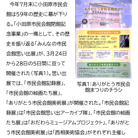
今年７月末に小田原市民会
館は５９年の歴史に幕が下り
る。「小田原市民会館閉館記
念事業」の一環として、その歴
史を振り返る「みんなの市民
会館思い出展」が、３月２４日
から２８日の５日間に亘って
開催された（写真１）。思い出
展では、「市民会館記録展」、
写真１：ありがとう市民会
館まつりのチラシ
「市民会館の絵画たち展」、
「ありがとう市民会館美術展」が開催された。「市民会館記
録展」は「市民会館思い出アーカイブ隊」、「市民会館の絵画
たち展」は「おだわらミュージアムプロジェクト」、「ありがと
う市民会館美術展」は「西相美術協会」がそれぞれ主催し