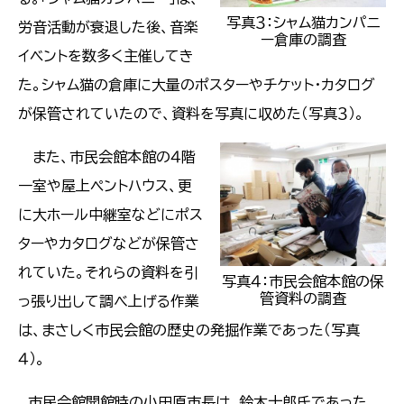
写真３：シャム猫カンパニ
労音活動が衰退した後、音楽
ー倉庫の調査
イベントを数多く主催してき
た。シャム猫の倉庫に大量のポスターやチケット・カタログ
が保管されていたので、資料を写真に収めた（写真３）。
また、市民会館本館の４階
一室や屋上ペントハウス、更
に大ホール中継室などにポス
ターやカタログなどが保管さ
れていた。それらの資料を引
写真４：市民会館本館の保
管資料の調査
っ張り出して調べ上げる作業
は、まさしく市民会館の歴史の発掘作業であった（写真
４）。
市民会館開館時の小田原市長は、鈴木十郎氏であった。