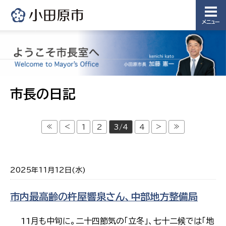
メニュー
市長の日記
≪
<
>
≫
1
2
3/4
4
2025年11月12日(水)
市内最高齢の杵屋響泉さん、中部地方整備局
11月も中旬に。二十四節気の「立冬」、七十二候では「地