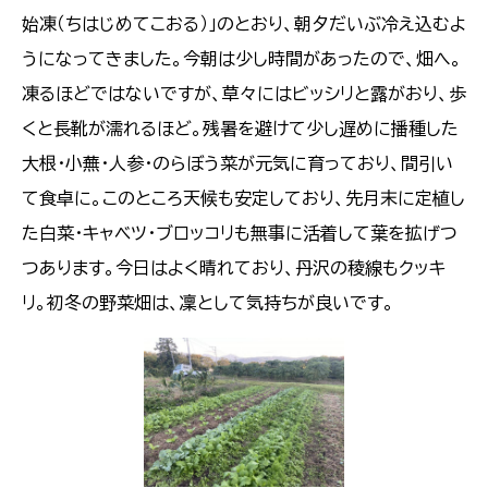
始凍（ちはじめてこおる）」のとおり、朝夕だいぶ冷え込むよ
うになってきました。今朝は少し時間があったので、畑へ。
凍るほどではないですが、草々にはビッシリと露がおり、歩
くと長靴が濡れるほど。残暑を避けて少し遅めに播種した
大根・小蕪・人参・のらぼう菜が元気に育っており、間引い
て食卓に。このところ天候も安定しており、先月末に定植し
た白菜・キャベツ・ブロッコリも無事に活着して葉を拡げつ
つあります。今日はよく晴れており、丹沢の稜線もクッキ
リ。初冬の野菜畑は、凜として気持ちが良いです。