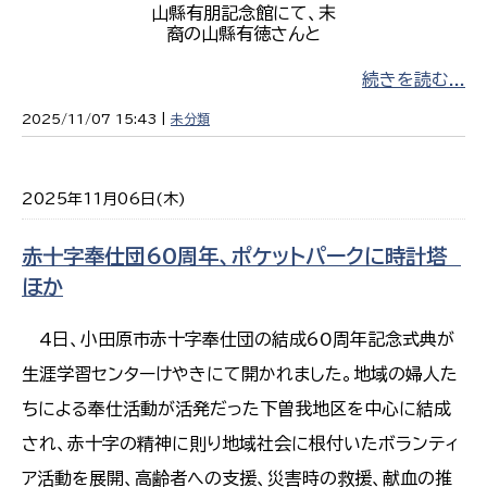
山縣有朋記念館にて、末
裔の山縣有徳さんと
続きを読む...
2025/11/07 15:43 |
未分類
2025年11月06日(木)
赤十字奉仕団60周年、ポケットパークに時計塔
ほか
4日、小田原市赤十字奉仕団の結成60周年記念式典が
生涯学習センターけやきにて開かれました。地域の婦人た
ちによる奉仕活動が活発だった下曽我地区を中心に結成
され、赤十字の精神に則り地域社会に根付いたボランティ
ア活動を展開、高齢者への支援、災害時の救援、献血の推