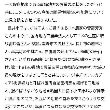
一大穀倉地帯である置賜地方の農業の現状をうかがうと
共に、コメにまつわる今後の関係性構築の可能性について
意見交換をさせて頂きました。
長井市では、かねてよりご縁のあるコメ農家の菅野芳秀
さんを中心に、置賜地方で農業法人としてコメの生産に取
り組む皆さんと懇談。南陽市の浅野さん、長井市の若林さ
ん、高畠町の小林さん、白鷹町の船山さん、小国町の舟山
さんと、いずれも高齢化と離農が進む地域の農を引き受
け、数十haもの農地で農業を営む意欲的な生産者。地域の
農の現状をつぶさに伺うと共に、かつて「東洋のアルカデ
ィア（桃源郷）」と呼ばれ置賜自給圏構想を掲げる同地域
と、遅ればせながら地域自給圏を目指す小田原および神奈
川県西部の間で、お互いの活動や営みを支え合うような交
流ができないか、率直かつ有益な意見交換をさせて頂き