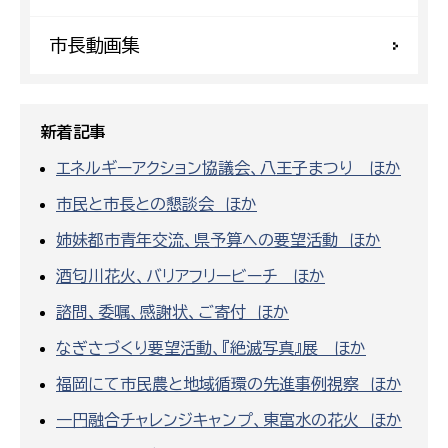
市長動画集
新着記事
エネルギーアクション協議会、八王子まつり ほか
市民と市長との懇談会 ほか
姉妹都市青年交流、県予算への要望活動 ほか
酒匂川花火、バリアフリービーチ ほか
諮問、委嘱、感謝状、ご寄付 ほか
なぎさづくり要望活動、『絶滅写真』展 ほか
福岡にて市民農と地域循環の先進事例視察 ほか
一円融合チャレンジキャンプ、東富水の花火 ほか