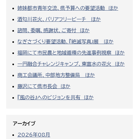
姉妹都市青年交流、県予算への要望活動 ほか
酒匂川花火、バリアフリービーチ ほか
諮問、委嘱、感謝状、ご寄付 ほか
なぎさづくり要望活動、『絶滅写真』展 ほか
福岡にて市民農と地域循環の先進事例視察 ほか
一円融合チャレンジキャンプ、東富水の花火 ほか
商工会議所、中部地方整備局 ほか
藤沢にて県市長会 ほか
『風の谷』へのビジョンを共有 ほか
アーカイブ
2026年08月