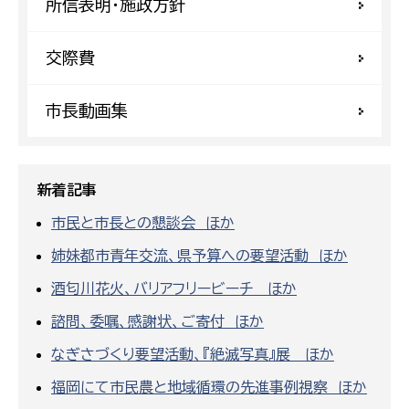
所信表明・施政方針
交際費
市長動画集
新着記事
市民と市長との懇談会 ほか
姉妹都市青年交流、県予算への要望活動 ほか
酒匂川花火、バリアフリービーチ ほか
諮問、委嘱、感謝状、ご寄付 ほか
なぎさづくり要望活動、『絶滅写真』展 ほか
福岡にて市民農と地域循環の先進事例視察 ほか