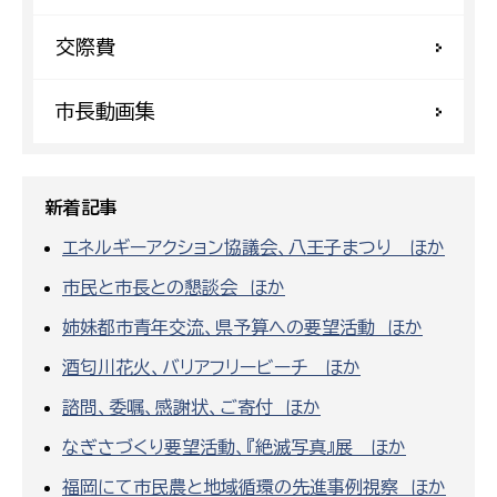
交際費
市長動画集
新着記事
エネルギーアクション協議会、八王子まつり ほか
市民と市長との懇談会 ほか
姉妹都市青年交流、県予算への要望活動 ほか
酒匂川花火、バリアフリービーチ ほか
諮問、委嘱、感謝状、ご寄付 ほか
なぎさづくり要望活動、『絶滅写真』展 ほか
福岡にて市民農と地域循環の先進事例視察 ほか