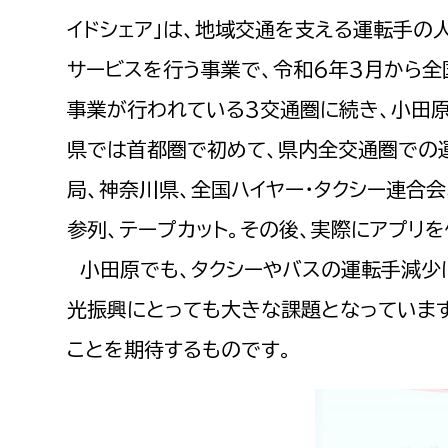
福祉政策課
子ども
イドシェア」は、地域交通を支える運転手の
求職者
生活援護課
子ども
サービスを行う事業で、令和6年3月から全
高齢介護課
保育課
外国人
事業が行われている3交通圏に続き、小田原
障がい福祉課
県では首都圏で初めて、県内全交通圏での
保険課
ペット
局、神奈川県、全国ハイヤー・タクシー連合
健康づくり課
参列、テープカット。その後、実際にアプリ
建設部
会計管
小田原でも、タクシーやバスの運転手減少
建設政策課
出納室
光振興にとっても大きな課題となっていま
国県事業推進課
ことを期待するものです。
土木管理課
道水路整備課
みどり公園課