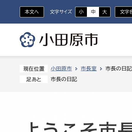
本文へ
文字サイズ
小
中
大
文字
いざというときに
対象者を選択
組織から探す
小田原市
市長室
市長の日
現在位置
市長の日記
足あと
部に属さない室
企画部
新生児・乳幼児
休日救急外来
防
秘書室
企画政
幼稚園児・保育園児
広報広聴室
財政課
コンプライアンス推進室
資産マ
小・中学生
デジタ