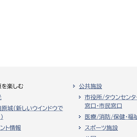
原を楽しむ
公共施設
光
市役所/タウンセンタ
窓口・市民窓口
田原城（新しいウインドウで
）
医療/消防/保健・福
ベント情報
スポーツ施設