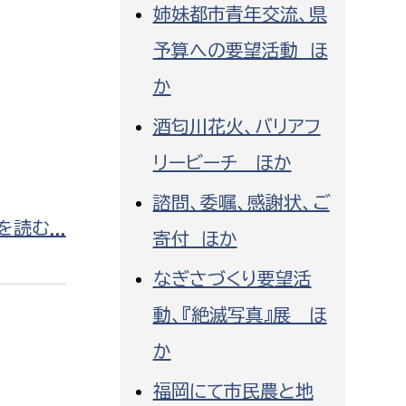
姉妹都市青年交流、県
消防課
予算への要望活動 ほ
警防第1課
警防第2課
か
酒匂川花火、バリアフ
局
監査事務局
リービーチ ほか
局
監査事務局
諮問、委嘱、感謝状、ご
読む...
寄付 ほか
なぎさづくり要望活
動、『絶滅写真』展 ほ
か
福岡にて市民農と地