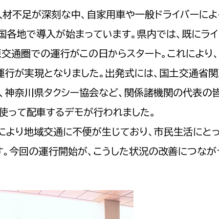
政策課
産業政策課
人材不足が深刻な中、自家用車や一般ドライバーによ
観光
若者支援課
観光課
国各地で導入が始まっています。県内では、既にライ
農政課
消防
交通圏での運行がこの日からスタート。これにより
水産海浜課
運行が実現となりました。出発式には、国土交通省
病院
会、神奈川県タクシー協会など、関係諸機関の代表の
市議会
を使って配車するデモが行われました。
理者
市立総合医療センタ
により地域交通に不便が生じており、市民生活にと
患者サポートセンター
す。今回の運行開始が、こうした状況の改善につなが
病院管理局：経営管理
病院管理局：施設用度
病院管理局：医事課