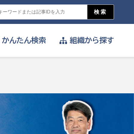
かんたん
検索
組織から
探す
目的を選択
公営事業部
支援や給付を受けたい
消防
事業課
届け出や申請をしたい
証明書がほしい