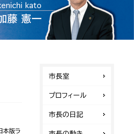
相談をしたい
支払いをしたい
働きたい
環境部
環境政策課
遊びたい
ゼロカーボン推進課
市長室
小田原のことを知りたい
環境保護課
環境事業センター
イベント・講座などに参加したい
プロフィール
務所
まちづくりに関わりたい
市長の日記
都市部
日本版ラ
市長の動き