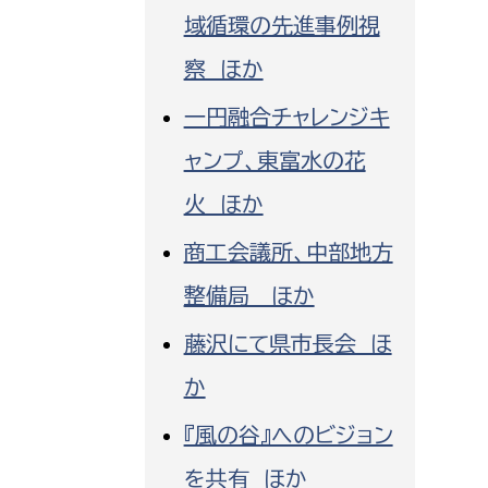
域循環の先進事例視
察 ほか
一円融合チャレンジキ
ャンプ、東富水の花
火 ほか
商工会議所、中部地方
整備局 ほか
藤沢にて県市長会 ほ
か
『風の谷』へのビジョン
を共有 ほか