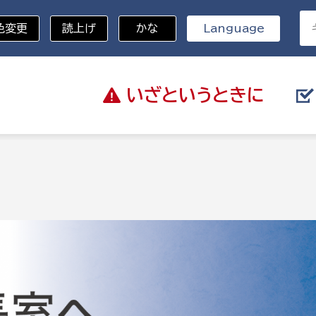
色変更
読上げ
かな
Language
いざと
いうときに
分野を選択
記
総務部
戸籍
災・ハザードマップ
避難場所
策課
総務課
税
職員課
ネジメント課
財産管理課
教育・子育て
ル推進課
契約検査課