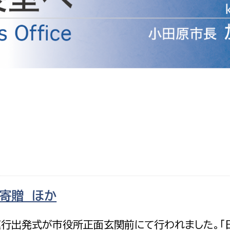
防災・安全
市税総務課
市民税課
福祉・健康
資産税課
環境・エネルギー
文化部
策課
文化政策課
地域経済
生涯学習課
都市基盤
文化財課
図書館
文化・生涯学習
スポーツ課
小田原城総合管理事
市民活動・地域づくり
寄贈 ほか
若者部
経済部
行政経営
運行出発式が市役所正面玄関前にて行われました。「