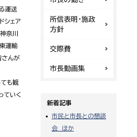
都市政策課
る運送
都市計画課
所信表明・施政
ドシェア
地域交通課
方針
、神奈川
建築指導課
関東運輸
交際費
開発審査課
皆さんが
市長動画集
ー
消防
っても観
消防総務課
っていく
課
予防課
新着記事
課
警防計画課
市民と市長との懇談
救急課
会 ほか
情報司令課