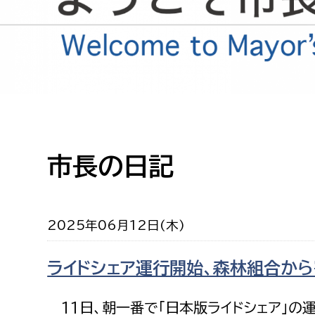
高校生・大学生など
若者
妊産婦
市民部
防災部
地域政策課
防災対
高齢者
地域安全課
市長の日記
障がい者
人権・男女共同参画課
戸籍住民課
傷病者
2025年06月12日(木)
事業者
ライドシェア運行開始、森林組合から
福祉健康部
子ども
労働者
11日、朝一番で「日本版ライドシェア」の