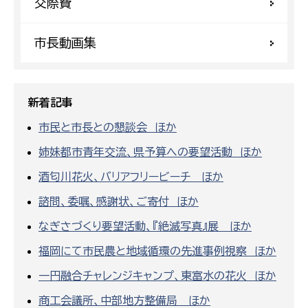
交際費
市長動画集
新着記事
市民と市長との懇談会 ほか
姉妹都市青年交流、県予算への要望活動 ほか
酒匂川花火、バリアフリービーチ ほか
諮問、委嘱、感謝状、ご寄付 ほか
なぎさづくり要望活動、『絶滅写真』展 ほか
福岡にて市民農と地域循環の先進事例視察 ほか
一円融合チャレンジキャンプ、東富水の花火 ほか
商工会議所、中部地方整備局 ほか