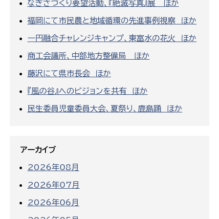
なぎさづくり要望活動、『絶滅写真』展 ほか
福岡にて市民農と地域循環の先進事例視察 ほか
一円融合チャレンジキャンプ、東富水の花火 ほか
商工会議所、中部地方整備局 ほか
藤沢にて県市長会 ほか
『風の谷』へのビジョンを共有 ほか
民生委員児童委員大会、夏祭り、鹿島踊 ほか
アーカイブ
2026年08月
2026年07月
2026年06月