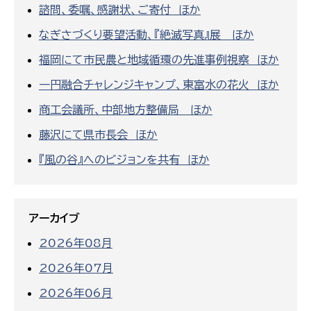
諮問、委嘱、感謝状、ご寄付 ほか
なぎさづくり要望活動、『絶滅写真』展 ほか
福岡にて市民農と地域循環の先進事例視察 ほか
一円融合チャレンジキャンプ、東富水の花火 ほか
商工会議所、中部地方整備局 ほか
藤沢にて県市長会 ほか
『風の谷』へのビジョンを共有 ほか
アーカイブ
2026年08月
2026年07月
2026年06月