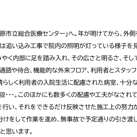
政策課
産業政策課
観光
若者支援課
観光課
農政課
消防
原市立総合医療センター」へ。年が明けてから、外側
水産海浜課
には追い込み工事で院内の照明が灯っている様子を
病院
うやく内部に足を踏み入れ、その広さと明るさ、そし
市議会
通路や待合、機能的な外来フロア、利用者とスタッ
理者
市立総合医療センタ
晴らしく利用者の入院生活に配慮された病室、十分
患者サポートセンター
設・・・。このほかにも数多くの配慮や工夫がなされて
病院管理局：経営管理
を行い、それをできるだけ反映させた施工上の努力
病院管理局：施設用度
分けをして作業を進め、無事故で予定通りの引き渡
病院管理局：医事課
と思います。