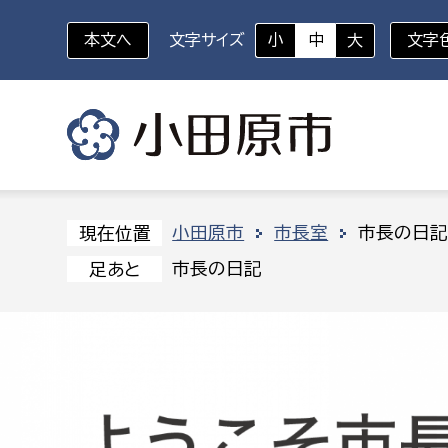
本文へ
文字サイズ
小
中
大
文字
いざというときに
対象者を選択
組織から探す
小田原市
市長室
市長の日
現在位置
市長の日記
足あと
部に属さない室
企画部
新生児・乳幼児
休日救急外来
防
秘書室
企画政
幼稚園児・保育園児
広報広聴室
財政課
コンプライアンス推進室
資産マ
小・中学生
デジタ