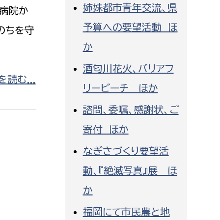
姉妹都市青年交流、県
消防課
現病院か
予算への要望活動 ほ
警防第1課
のちを守
警防第2課
か
酒匂川花火、バリアフ
局
監査事務局
読む...
リービーチ ほか
局
監査事務局
諮問、委嘱、感謝状、ご
寄付 ほか
なぎさづくり要望活
動、『絶滅写真』展 ほ
か
福岡にて市民農と地