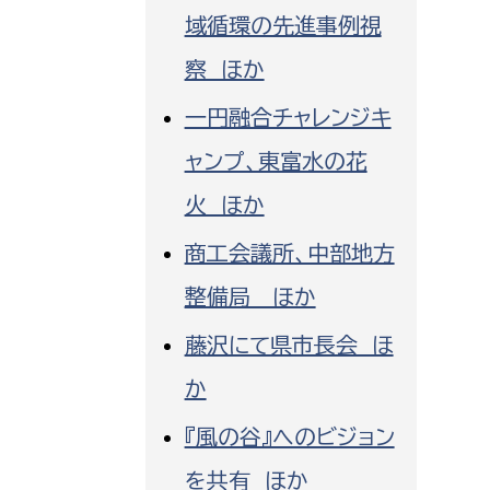
域循環の先進事例視
察 ほか
一円融合チャレンジキ
ャンプ、東富水の花
火 ほか
商工会議所、中部地方
整備局 ほか
藤沢にて県市長会 ほ
か
『風の谷』へのビジョン
を共有 ほか