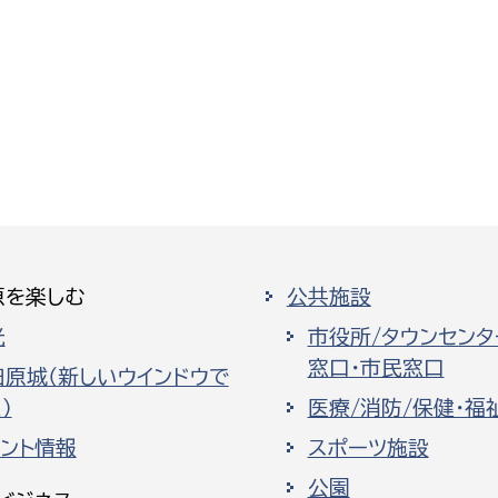
原を楽しむ
公共施設
光
市役所/タウンセンタ
窓口・市民窓口
田原城（新しいウインドウで
）
医療/消防/保健・福
ベント情報
スポーツ施設
公園