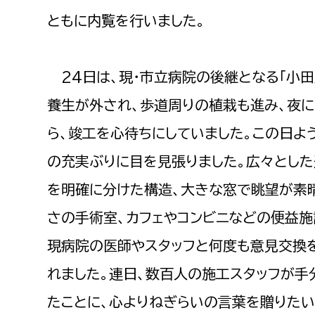
福祉政策課
子ども
ともに内覧を行いました。
求職者
生活援護課
子ども
高齢介護課
保育課
外国人
24日は、現・市立病院の後継となる「小田
障がい福祉課
養生が外され、歩道周りの植栽も進み、夜
保険課
ペット
ら、竣工を心待ちにしていました。この日よ
健康づくり課
の充実ぶりに目を見張りました。広々とした
建設部
会計管
を明確に分けた構造、大きな窓で眺望が素
建設政策課
出納室
さの手術室、カフェやコンビニなどの便益施
国県事業推進課
現病院の医師やスタッフと何度も意見交換
土木管理課
れました。連日、数百人の施工スタッフが手
道水路整備課
たことに、心よりねぎらいの言葉を贈りたい
みどり公園課