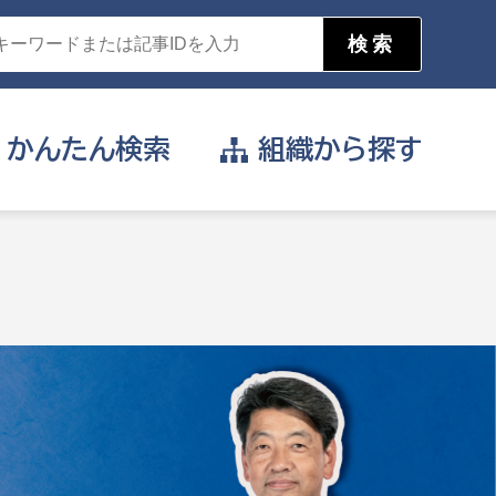
かんたん
検索
組織から
探す
目的を選択
公営事業部
支援や給付を受けたい
消防
事業課
届け出や申請をしたい
証明書がほしい