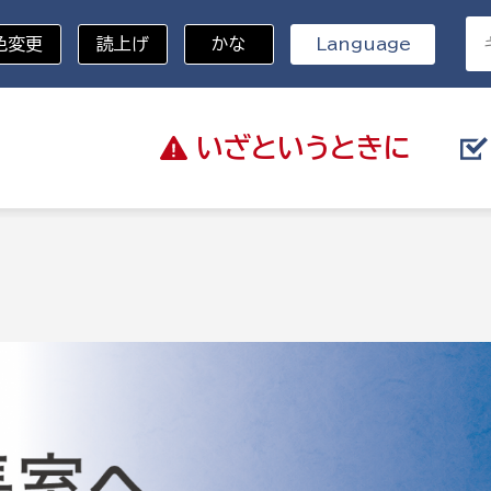
色変更
読上げ
かな
Language
いざと
いうときに
分野を選択
記
総務部
戸籍
災・ハザードマップ
避難場所
策課
総務課
税
職員課
ネジメント課
財産管理課
教育・子育て
ル推進課
契約検査課