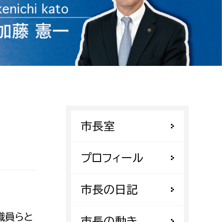
相談をしたい
支払いをしたい
働きたい
環境部
環境政策課
遊びたい
ゼロカーボン推進課
市長室
小田原のことを知りたい
環境保護課
環境事業センター
イベント・講座などに参加したい
プロフィール
務所
まちづくりに関わりたい
市長の日記
都市部
職員らと
市長の動き