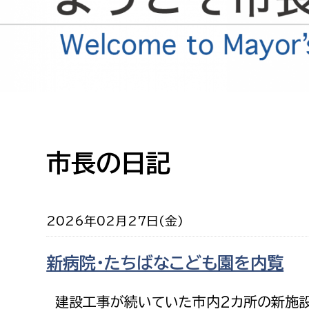
高校生・大学生など
若者
妊産婦
市民部
防災部
地域政策課
防災対
高齢者
地域安全課
市長の日記
障がい者
人権・男女共同参画課
戸籍住民課
傷病者
2026年02月27日(金)
事業者
新病院・たちばなこども園を内覧
福祉健康部
子ども
労働者
建設工事が続いていた市内2カ所の新施設