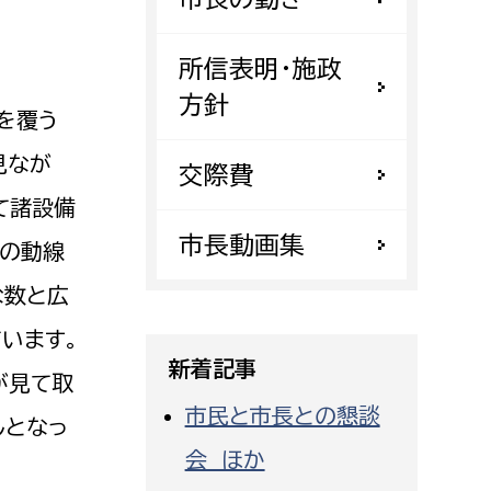
都市政策課
都市計画課
所信表明・施政
地域交通課
方針
を覆う
建築指導課
見なが
交際費
開発審査課
て諸設備
市長動画集
フの動線
ー
消防
な数と広
消防総務課
います。
課
予防課
新着記事
が見て取
課
警防計画課
市民と市長との懇談
しとなっ
救急課
会 ほか
情報司令課