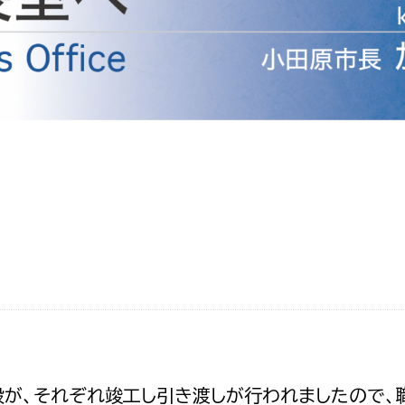
防災・安全
市税総務課
市民税課
福祉・健康
資産税課
環境・エネルギー
文化部
策課
文化政策課
地域経済
生涯学習課
都市基盤
文化財課
図書館
文化・生涯学習
スポーツ課
小田原城総合管理事
市民活動・地域づくり
若者部
経済部
行政経営
が、それぞれ竣工し引き渡しが行われましたので、