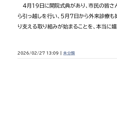
建築課
4月19日に開院式典があり、市民の皆さ
ら引っ越しを行い、5月7日から外来診療も
り支える取り組みが始まることを、本当に嬉
上下水道局
教育部
経営総務課
教育総
2026/02/27 13:09 |
未分類
給排水業務課
保健給
水道整備課
教育指
下水道整備課
浄水管理課
農業委員会事務局
議会局
農業委員会事務局
議会総