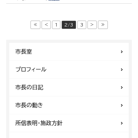
≪
<
>
≫
1
2/3
3
市長室
プロフィール
市長の日記
市長の動き
所信表明・施政方針