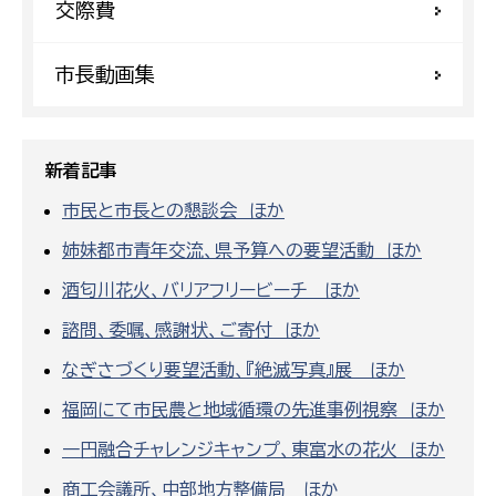
交際費
市長動画集
新着記事
市民と市長との懇談会 ほか
姉妹都市青年交流、県予算への要望活動 ほか
酒匂川花火、バリアフリービーチ ほか
諮問、委嘱、感謝状、ご寄付 ほか
なぎさづくり要望活動、『絶滅写真』展 ほか
福岡にて市民農と地域循環の先進事例視察 ほか
一円融合チャレンジキャンプ、東富水の花火 ほか
商工会議所、中部地方整備局 ほか