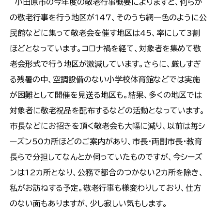
小田原市の今年度の敬老行事概要によりますと、何らか
の敬老行事を行う地区が147、そのうち網一色のように公
民館などに集って敬老会を催す地区は45、率にして3割
ほどとなっています。コロナ禍を経て、対象者を集めて敬
老会形式で行う地区が激減しています。さらに、厳しすぎ
る残暑の中、空調設備のない小学校体育館などでは実施
が困難として開催を見送る地区も。結果、多くの地区では
対象者に敬老祝品を配布するなどの活動となっています。
市長などにお招きを頂く敬老会も大幅に減り、以前は毎シ
ーズン50カ所ほどのご案内があり、市長・両副市長・教育
長らで分担してなんとか伺っていたものですが、今シーズ
ンは12カ所となり、公務で都合のつかない２カ所を除き、
私がお訪ねする予定。敬老行事も様変わりしており、仕方
のない面もありますが、少し寂しい気もします。