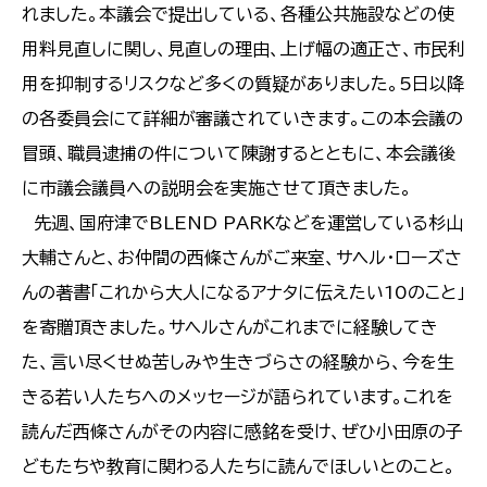
れました。本議会で提出している、各種公共施設などの使
用料見直しに関し、見直しの理由、上げ幅の適正さ、市民利
用を抑制するリスクなど多くの質疑がありました。5日以降
の各委員会にて詳細が審議されていきます。この本会議の
冒頭、職員逮捕の件について陳謝するとともに、本会議後
に市議会議員への説明会を実施させて頂きました。
先週、国府津でBLEND PARKなどを運営している杉山
大輔さんと、お仲間の西條さんがご来室、サヘル・ローズさ
んの著書「これから大人になるアナタに伝えたい10のこと」
を寄贈頂きました。サヘルさんがこれまでに経験してき
た、言い尽くせぬ苦しみや生きづらさの経験から、今を生
きる若い人たちへのメッセージが語られています。これを
読んだ西條さんがその内容に感銘を受け、ぜひ小田原の子
どもたちや教育に関わる人たちに読んでほしいとのこと。