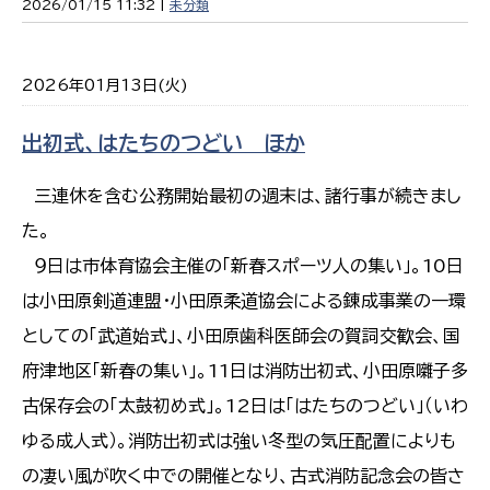
2026/01/15 11:32 |
未分類
2026年01月13日(火)
出初式、はたちのつどい ほか
三連休を含む公務開始最初の週末は、諸行事が続きまし
た。
９日は市体育協会主催の「新春スポーツ人の集い」。10日
は小田原剣道連盟・小田原柔道協会による錬成事業の一環
としての「武道始式」、小田原歯科医師会の賀詞交歓会、国
府津地区「新春の集い」。11日は消防出初式、小田原囃子多
古保存会の「太鼓初め式」。12日は「はたちのつどい」（いわ
ゆる成人式）。消防出初式は強い冬型の気圧配置によりも
の凄い風が吹く中での開催となり、古式消防記念会の皆さ