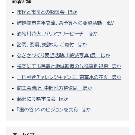
新着記事
市民と市長との懇談会 ほか
姉妹都市青年交流、県予算への要望活動 ほか
酒匂川花火、バリアフリービーチ ほか
諮問、委嘱、感謝状、ご寄付 ほか
なぎさづくり要望活動、『絶滅写真』展 ほか
福岡にて市民農と地域循環の先進事例視察 ほか
一円融合チャレンジキャンプ、東富水の花火 ほか
商工会議所、中部地方整備局 ほか
藤沢にて県市長会 ほか
『風の谷』へのビジョンを共有 ほか
アーカイブ