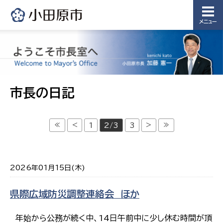
メニュー
市長の日記
≪
<
>
≫
1
2/3
3
2026年01月15日(木)
県際広域防災調整連絡会 ほか
年始から公務が続く中、14日午前中に少し休む時間が頂