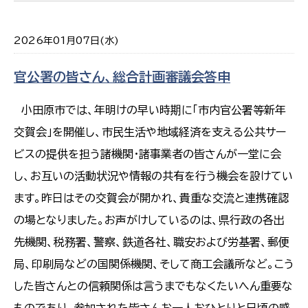
2026年01月07日(水)
官公署の皆さん、総合計画審議会答申
小田原市では、年明けの早い時期に「市内官公署等新年
交賀会」を開催し、市民生活や地域経済を支える公共サー
ビスの提供を担う諸機関・諸事業者の皆さんが一堂に会
し、お互いの活動状況や情報の共有を行う機会を設けてい
ます。昨日はその交賀会が開かれ、貴重な交流と連携確認
の場となりました。お声がけしているのは、県行政の各出
先機関、税務署、警察、鉄道各社、職安および労基署、郵便
局、印刷局などの国関係機関、そして商工会議所など。こう
した皆さんとの信頼関係は言うまでもなくたいへん重要な
ものであり、参加された皆さんお一人おひとりと日頃の感