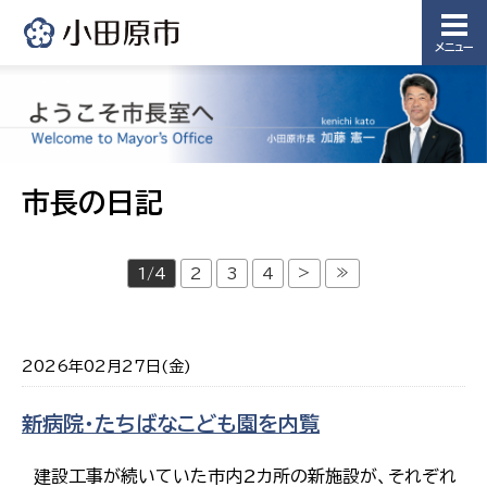
メニュー
市長の日記
>
≫
1/4
2
3
4
2026年02月27日(金)
新病院・たちばなこども園を内覧
建設工事が続いていた市内2カ所の新施設が、それぞれ