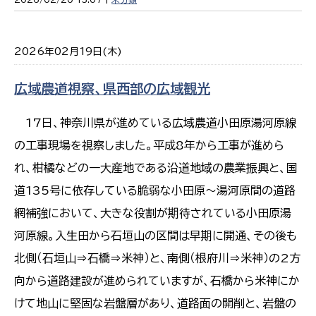
2026年02月19日(木)
広域農道視察、県西部の広域観光
17日、神奈川県が進めている広域農道小田原湯河原線
の工事現場を視察しました。平成8年から工事が進めら
れ、柑橘などの一大産地である沿道地域の農業振興と、国
道135号に依存している脆弱な小田原～湯河原間の道路
網補強において、大きな役割が期待されている小田原湯
河原線。入生田から石垣山の区間は早期に開通、その後も
北側（石垣山⇒石橋⇒米神）と、南側（根府川⇒米神）の2方
向から道路建設が進められていますが、石橋から米神にか
けて地山に堅固な岩盤層があり、道路面の開削と、岩盤の