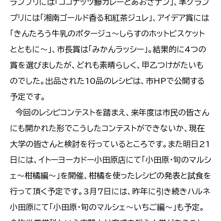
ランプリには「ココナッツ鰺カレーとあおさナン」、準グラン
プリには「湘南ゴールド香る和紅茶ジュレ」、アイデア賞には
「きんたろう牛乳のポタージュ～しらすのホットビスケット
とともに～」、市長賞は「みかんラッシー」。結果的に4つの
賞を選びましたが、どれも素晴らしく、甲乙つけがたいも
のでした。出品された10品のレシピは、市HPで公開する
予定です。
今回のレシピコンテストを踏まえ、来年度は市民の皆さん
にも開かれた形でこうしたコンテストができないか、現在
大学の皆さんと検討を行っているところです。また明日21
日には、イトーヨーカドー小田原店にて「小田原・旬のマルシ
ェ～柑橘編～」を開催、柑橘を使ったレシピの発表と試食を
行って頂く予定です。3月7日には、昨年に引き続きハルネ
小田原にて「小田原・旬のマルシェ～いちご編～」も予定。