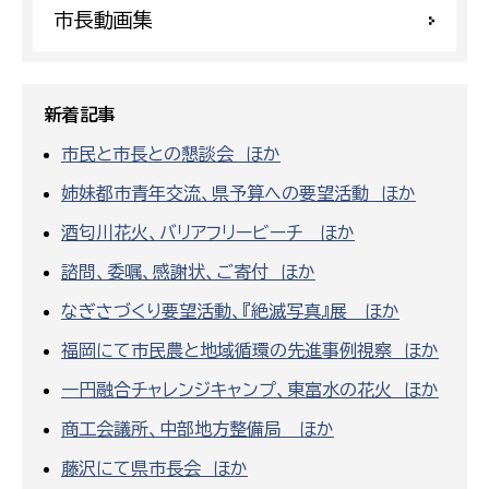
市長動画集
新着記事
市民と市長との懇談会 ほか
姉妹都市青年交流、県予算への要望活動 ほか
酒匂川花火、バリアフリービーチ ほか
諮問、委嘱、感謝状、ご寄付 ほか
なぎさづくり要望活動、『絶滅写真』展 ほか
福岡にて市民農と地域循環の先進事例視察 ほか
一円融合チャレンジキャンプ、東富水の花火 ほか
商工会議所、中部地方整備局 ほか
藤沢にて県市長会 ほか