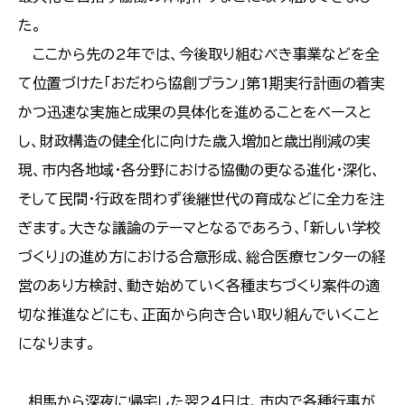
た。
ここから先の2年では、今後取り組むべき事業などを全
て位置づけた「おだわら協創プラン」第1期実行計画の着実
かつ迅速な実施と成果の具体化を進めることをベースと
し、財政構造の健全化に向けた歳入増加と歳出削減の実
現、市内各地域・各分野における協働の更なる進化・深化、
そして民間・行政を問わず後継世代の育成などに全力を注
ぎます。大きな議論のテーマとなるであろう、「新しい学校
づくり」の進め方における合意形成、総合医療センターの経
営のあり方検討、動き始めていく各種まちづくり案件の適
切な推進などにも、正面から向き合い取り組んでいくこと
になります。
相馬から深夜に帰宅した翌24日は、市内で各種行事が