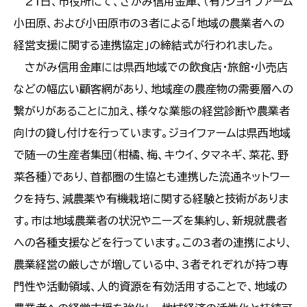
21日、市役所にて、さがみ信用金庫、（有）ジョイファーム
小田原、および小田原市の3者による「地域の農業者への
経営支援に関する連携協定」の締結式が行われました。
さがみ信用金庫には県西地域での飲食店・旅館・小売店
などの幅広い顧客網があり、地域産の農産物の需要層への
繋がりがあることに加え、様々な業態の経営診断や農業者
向けの貸し付けを行っています。ジョイファームは県西地域
で随一の生産者集団（柑橘、梅、キウイ、タマネギ、菜花、野
菜各種）であり、首都圏の生協とも連携した流通ネットワー
クを持ち、減農薬や有機栽培に関する経験と技術がありま
す。市は地域農業者の状況やニーズを集約し、新規就農者
への各種支援などを行っています。この3者の連携により、
農業経営の厳しさが増している中、3者それぞれが持つ専
門性や活動領域、人的資源を有効活用することで、地域の