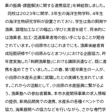
業の振興・課題解決に関する連携協定」を締結致しました。
同校は2023年に開学、3年生の海洋生物学科、4年生
の海洋生物研究学科が設置されており、学生は魚の飼育や
漁業、調理加工などの幅広い学びと実習を経て、将来的に
は漁業者、加工・流通事業者等の担い手になることが期待
されています。小田原市とはこれまでにも、漁業後継者育
成短期研修や「小田原みなとまつり」における企画協力、昨
年度実施した「刺網漁業塾」における講師派遣など、既に連
携を進めてきていました。この春、第1期卒業生の一人が、
小田原の水産系企業に就職したとの実績も生まれていま
す。これからの活動として、小田原の水産振興に繋がるよ
う、漁業塾への参加者募集、本市水産関係事業の求人情報
の提供、新商品開発での連携、水産系の各種イベントでの
協力、海業展開への協力などを行いながら、さかな専門学