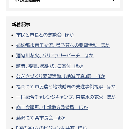
新着記事
市民と市長との懇談会 ほか
姉妹都市青年交流、県予算への要望活動 ほか
酒匂川花火、バリアフリービーチ ほか
諮問、委嘱、感謝状、ご寄付 ほか
なぎさづくり要望活動、『絶滅写真』展 ほか
福岡にて市民農と地域循環の先進事例視察 ほか
一円融合チャレンジキャンプ、東富水の花火 ほか
商工会議所、中部地方整備局 ほか
藤沢にて県市長会 ほか
『風の谷』へのビジョンを共有 ほか