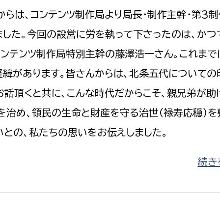
からは、コンテンツ制作局より局長・制作主幹・第3制
した。今回の設営に労を執って下さったのは、かつ
コンテンツ制作局特別主幹の藤澤浩一さん。これまで
選挙管理委員会事務
緯があります。皆さんからは、北条五代についての
お話頂くと共に、こんな時代だからこそ、親兄弟が助
務課
選挙管理委員会事務
食課
を治め、領民の生命と財産を守る治世（禄寿応穏）を
導課
との、私たちの思いをお伝えしました。
続きを
務課