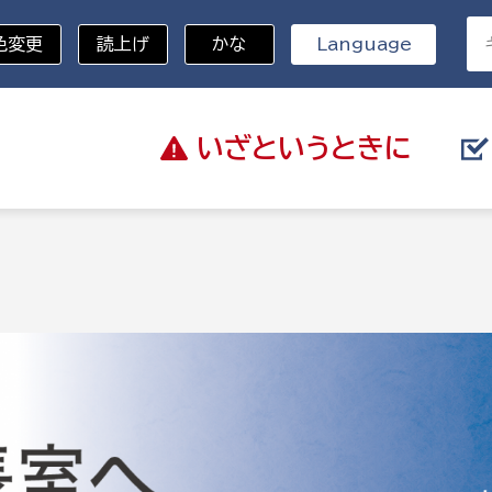
色変更
読上げ
かな
Language
いざと
いうときに
分野を選択
記
総務部
戸籍
災・ハザードマップ
避難場所
策課
総務課
税
職員課
ネジメント課
財産管理課
教育・子育て
ル推進課
契約検査課