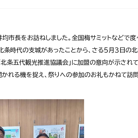
井均市長をお訪ねしました。全国梅サミットなどで度
北条時代の支城があったことから、さる5月3日の
「北条五代観光推進協議会」に加盟の意向が示されて
開かれる機を捉え、祭りへの参加のお礼もかねて訪