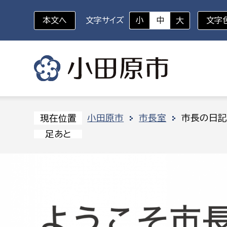
本文へ
文字サイズ
小
中
大
文字
いざというときに
対象者を選択
組織から探す
小田原市
市長室
市長の日
現在位置
足あと
部に属さない室
企画部
新生児・乳幼児
休日救急外来
防
秘書室
企画政
幼稚園児・保育園児
広報広聴室
財政課
コンプライアンス推進室
資産マ
小・中学生
デジタ