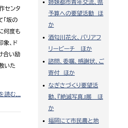
姉妹都市青年交流、県
消防課
作センタ
予算への要望活動 ほ
警防第1課
て「坂の
か
警防第2課
に何度も
酒匂川花火、バリアフ
局
監査事務局
印象、ド
リービーチ ほか
け合い励
局
監査事務局
諮問、委嘱、感謝状、ご
敷いた
寄付 ほか
なぎさづくり要望活
読む...
動、『絶滅写真』展 ほ
か
福岡にて市民農と地