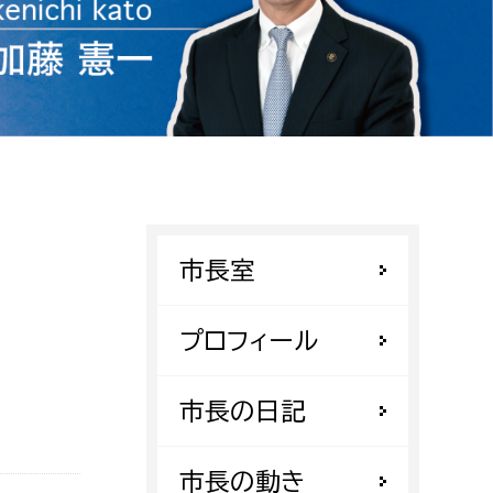
相談をしたい
支払いをしたい
働きたい
環境部
環境政策課
遊びたい
ゼロカーボン推進課
市長室
小田原のことを知りたい
環境保護課
環境事業センター
プロフィール
イベント・講座などに参加したい
務所
市長の日記
まちづくりに関わりたい
都市部
市長の動き