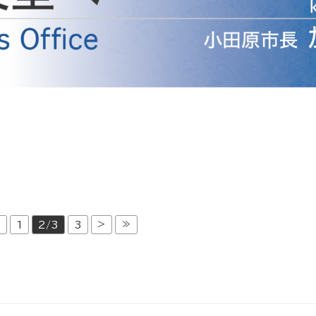
防災・安全
市税総務課
市民税課
福祉・健康
資産税課
環境・エネルギー
文化部
策課
文化政策課
地域経済
生涯学習課
都市基盤
文化財課
図書館
文化・生涯学習
<
>
≫
1
2/3
3
スポーツ課
小田原城総合管理事
市民活動・地域づくり
若者部
経済部
行政経営