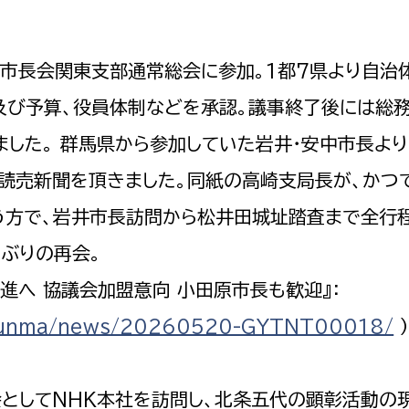
政策課
産業政策課
観光
若者支援課
観光課
市長会関東支部通常総会に参加。1都7県より自治
農政課
消防
及び予算、役員体制などを承認。議事終了後には総
水産海浜課
した。 群馬県から参加していた岩井・安中市長より
病院
読売新聞を頂きました。同紙の高崎支局長が、かつ
市議会
う方で、岩井市長訪問から松井田城址踏査まで全行
理者
市立総合医療センタ
ぶりの再会。
患者サポートセンター
進へ 協議会加盟意向 小田原市長も歓迎』：
病院管理局：経営管理
al/gunma/news/20260520-GYTNT00018/
病院管理局：施設用度
病院管理局：医事課
としてNHK本社を訪問し、北条五代の顕彰活動の