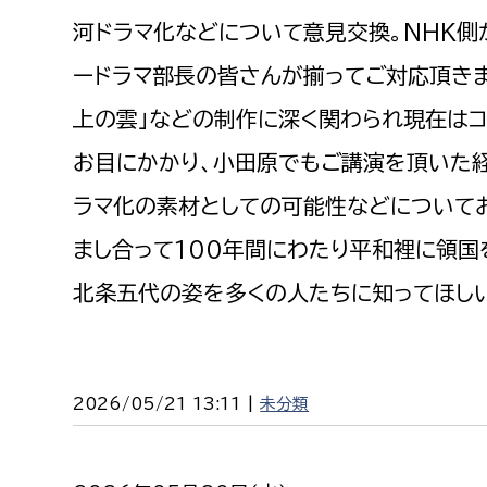
建築課
河ドラマ化などについて意見交換。NHK側
ードラマ部長の皆さんが揃ってご対応頂きま
上の雲」などの制作に深く関わられ現在は
上下水道局
教育部
お目にかかり、小田原でもご講演を頂いた経
ラマ化の素材としての可能性などについて
経営総務課
教育総
給排水業務課
保健給
まし合って100年間にわたり平和裡に領国
水道整備課
教育指
北条五代の姿を多くの人たちに知ってほしい
下水道整備課
浄水管理課
2026/05/21 13:11 |
未分類
農業委員会事務局
議会局
農業委員会事務局
議会総