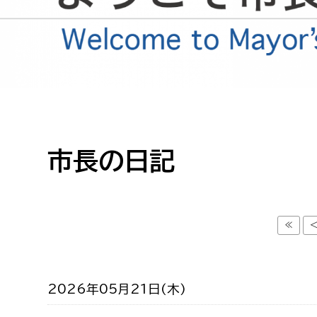
高校生・大学生など
若者
妊産婦
市民部
防災部
地域政策課
防災対
高齢者
市長の日記
地域安全課
障がい者
人権・男女共同参画課
戸籍住民課
傷病者
≪
事業者
2026年05月21日(木)
福祉健康部
子ども
労働者