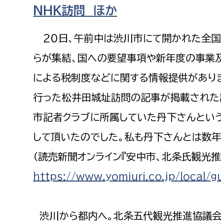
福祉政策課
子ども
NHK訪問 ほか
求職者
生活援護課
子ども
20日、午前中は渋川市にて開かれた全国
高齢介護課
保育課
外国人
らが集結、国への要望事項や新年度の事業
障がい福祉課
による税制度などに関する情報提供がありま
保険課
ペット
健康づくり課
行った松井田城址訪問の記事が掲載された
市記者クラブに所属していた丹下さんとい
建設部
会計管
して頂いたのでした。私も丹下さんとは数年
建設政策課
出納室
（読売新聞オンライン『安中市、北条氏観光推
国県事業推進課
https://www.yomiuri.co.jp/loc
土木管理課
道水路整備課
みどり公園課
渋川から都内へ。北条五代観光推進協議会