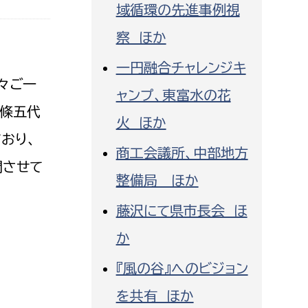
域循環の先進事例視
察 ほか
一円融合チャレンジキ
々ご一
ャンプ、東富水の花
北條五代
火 ほか
おり、
商工会議所、中部地方
問させて
整備局 ほか
藤沢にて県市長会 ほ
か
『風の谷』へのビジョン
を共有 ほか