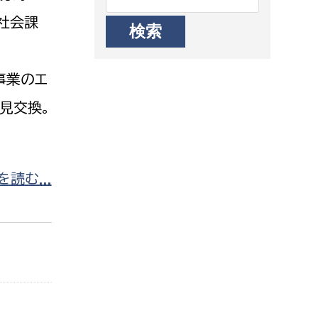
社会課
事業のエ
見交換。
読む...