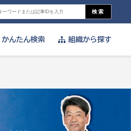
かんたん
検索
組織から
探す
目的を選択
公営事業部
支援や給付を受けたい
消防
事業課
届け出や申請をしたい
証明書がほしい