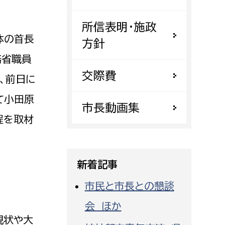
都市政策課
所信表明・施政
都市計画課
体の首長
方針
地域交通課
務省職員
建築指導課
交際費
、前日に
開発審査課
て小田原
市長動画集
程を取材
ー
消防
消防総務課
新着記事
課
予防課
）
課
警防計画課
市民と市長との懇談
救急課
会 ほか
情報司令課
現状や大