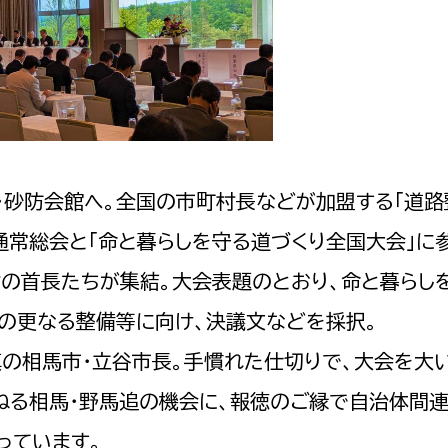
・砂防会館へ。全国の市町村長などが加盟する「道路
通常総会と「命と暮らしを守る道づくり全国大会」に
の首長たちが集結。大会表題のとおり、命と暮らし
の更なる整備等に向け、決議文などを採択。
の相馬市・立谷市長。手慣れた仕切りで、大会を大
ねる相馬・野馬追の機会に、報徳のご縁で自治体間
っています。