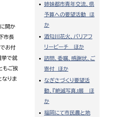
姉妹都市青年交流、県
消防課
予算への要望活動 ほ
警防第1課
警防第2課
か
場に開か
酒匂川花火、バリアフ
局
監査事務局
下市長
リービーチ ほか
縁でお付
局
監査事務局
選挙で就
諮問、委嘱、感謝状、ご
ともご挨
寄付 ほか
となりま
なぎさづくり要望活
動、『絶滅写真』展 ほ
か
福岡にて市民農と地