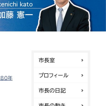
相談をしたい
支払いをしたい
働きたい
環境部
環境政策課
遊びたい
ゼロカーボン推進課
市長室
小田原のことを知りたい
環境保護課
環境事業センター
イベント・講座などに参加したい
プロフィール
80年
務所
まちづくりに関わりたい
市長の日記
都市部
市長の動き