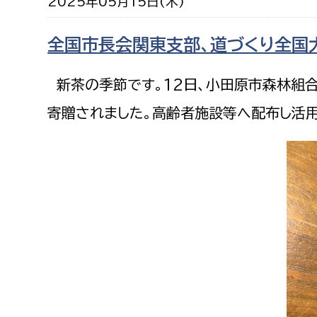
2025年05月15日(木)
福祉政策課
子ども
求職者
生活援護課
子ども
全国市長会関東支部、道づくり全国
高齢介護課
保育課
外国人
新茶の季節です。12日、小田原市森林組合
障がい福祉課
保険課
寄贈されました。高齢者施設等へ配布し活用
ペット
健康づくり課
建設部
会計管
建設政策課
出納室
国県事業推進課
土木管理課
道水路整備課
みどり公園課