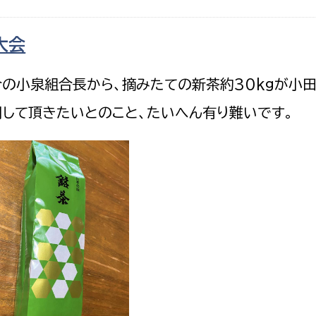
政策課
産業政策課
観光
若者支援課
観光課
大会
農政課
消防
の小泉組合長から、摘みたての新茶約30kgが小
水産海浜課
して頂きたいとのこと、たいへん有り難いです。
病院
市議会
理者
市立総合医療センタ
患者サポートセンター
病院管理局：経営管理
病院管理局：施設用度
病院管理局：医事課