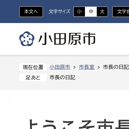
本文へ
文字サイズ
小
中
大
文字
いざというときに
対象者を選択
組織から探す
小田原市
市長室
市長の日
現在位置
市長の日記
足あと
部に属さない室
企画部
新生児・乳幼児
休日救急外来
防
秘書室
企画政
幼稚園児・保育園児
広報広聴室
財政課
コンプライアンス推進室
資産マ
小・中学生
デジタ