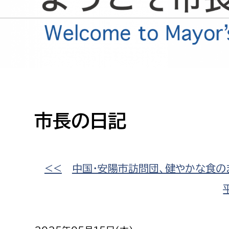
高校生・大学生など
若者
妊産婦
市民部
防災部
地域政策課
防災対
高齢者
地域安全課
市長の日記
障がい者
人権・男女共同参画課
戸籍住民課
傷病者
<<
中国・安陽市訪問団、健やかな食の
事業者
福祉健康部
子ども
労働者