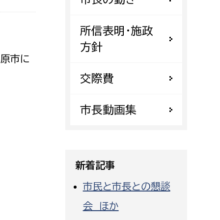
都市政策課
都市計画課
所信表明・施政
地域交通課
方針
田原市に
建築指導課
交際費
開発審査課
市長動画集
ー
消防
消防総務課
課
予防課
新着記事
課
警防計画課
市民と市長との懇談
救急課
会 ほか
情報司令課