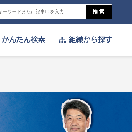
かんたん
検索
組織から
探す
目的を選択
公営事業部
支援や給付を受けたい
消防
事業課
届け出や申請をしたい
証明書がほしい