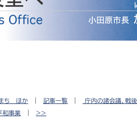
防災・安全
市税総務課
市民税課
福祉・健康
資産税課
環境・エネルギー
文化部
策課
文化政策課
地域経済
生涯学習課
都市基盤
文化財課
図書館
文化・生涯学習
まち ほか
|
記事一覧
|
庁内の諸会議、戦後
スポーツ課
小田原城総合管理事
平和事業
|
>>
市民活動・地域づくり
若者部
経済部
行政経営