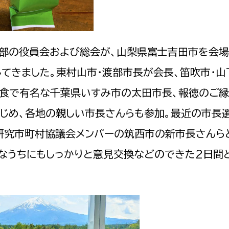
支部の役員会および総会が、山梨県富士吉田市を会
選挙管理委員会事務
てきました。東村山市・渡部市長が会長、笛吹市・山
給食で有名な千葉県いすみ市の太田市長、報徳のご
務課
選挙管理委員会事務
じめ、各地の親しい市長さんらも参加。最近の市長
食課
導課
研究市町村協議会メンバーの筑西市の新市長さんら
なうちにもしっかりと意見交換などのできた2日間
務課