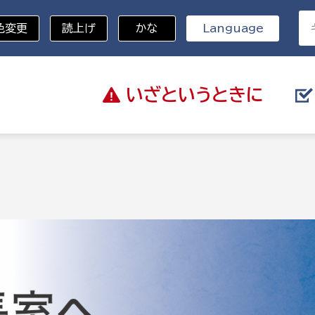
色変更
読上げ
かな
Language
いざと
いうときに
分野を選択
記
総務部
戸籍
災・ハザードマップ
避難場所
策課
総務課
税
職員課
ネジメント課
財産管理課
教育・子育て
ル推進課
契約検査課