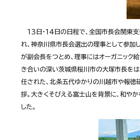
建築課
13日・14日の日程で、全国市長会関東
上下水道局
教育部
れ、神奈川県市長会選出の理事として参加し
が副会長をつとめ、理事にはオーガニック
経営総務課
教育総
き合いの深い茨城県桜川市の大塚市長をは
給排水業務課
保健給
水道整備課
教育指
任された、北条五代ゆかりの川越市や報徳
下水道整備課
拶。大きくそびえる富士山を背景に、和やか
浄水管理課
した。
農業委員会事務局
議会局
農業委員会事務局
議会総