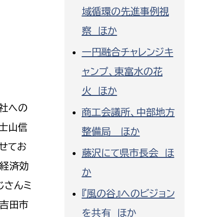
域循環の先進事例視
察 ほか
一円融合チャレンジキ
ャンプ、東富水の花
火 ほか
社への
商工会議所、中部地方
士山信
整備局 ほか
せてお
藤沢にて県市長会 ほ
る経済効
か
じさんミ
『風の谷』へのビジョン
士吉田市
を共有 ほか