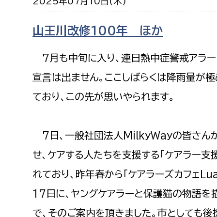
2025年07月10日(木)
福祉政策課
子ども
求職者
生活援護課
子ども
山王川改修100年 ほか
高齢介護課
保育課
外国人
7月も中旬に入り、連日熱中症警戒アラー
障がい福祉課
保険課
宣言は出ません。ここしばらくは降雨量が極
ペット
健康づくり課
ており、この先が思いやられます。
建設部
会計管
7日、一般社団法人MilkyWayの皆さ
建設政策課
出納室
せ、ケアする人たちを支援する「ケアラー支
国県事業推進課
れており、昨年春から「ケアラーズカフェLu
土木管理課
道水路整備課
17日に、ヤングケアラーと保護猫の物語を
みどり公園課
で、そのご案内を頂きました。市としても後