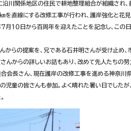
年に沿川関係地区の住民で耕地整理組合が組織され、
4㎞を直線にする改修工事が行われ、護岸強化と花
年7月10日から百周年を迎えたことを記念し、この
んからの提案を、兄である石井明さんが受け止め、
文さんからの詳しいお話もあり、改めて先人たちの努
連合会長さん、現在護岸の改修工事を進める神奈川
校の児童の皆さんも参加。よく晴れた暑い日でしたが
。