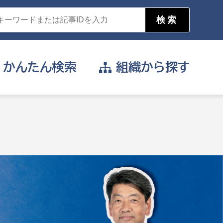
かんたん
検索
組織から
探す
目的を選択
公営事業部
支援や給付を受けたい
消防
事業課
届け出や申請をしたい
証明書がほしい