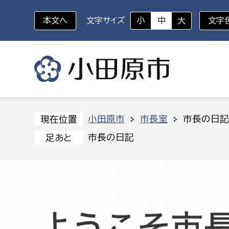
本文へ
文字サイズ
小
中
大
文字
いざというときに
対象者を選択
組織から探す
小田原市
市長室
市長の日
現在位置
市長の日記
足あと
部に属さない室
企画部
新生児・乳幼児
休日救急外来
防
秘書室
企画政
幼稚園児・保育園児
広報広聴室
財政課
コンプライアンス推進室
資産マ
小・中学生
デジタ