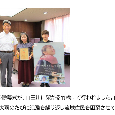
選挙管理委員会事務
務課
選挙管理委員会事務
食課
導課
除幕式が、山王川に架かる竹橋にて行われました。
、大雨のたびに氾濫を繰り返し流域住民を困窮させて
務課