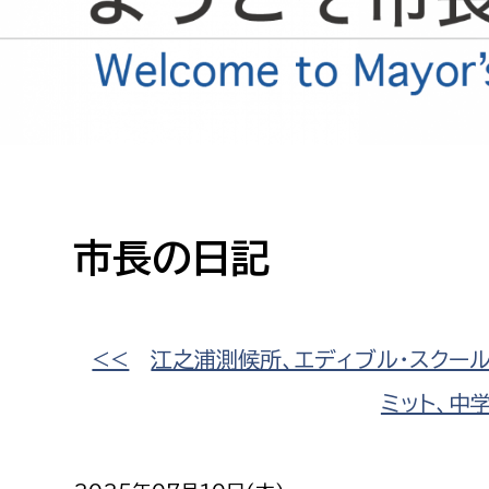
高校生・大学生など
若者
妊産婦
市民部
防災部
地域政策課
防災対
高齢者
地域安全課
市長の日記
障がい者
人権・男女共同参画課
戸籍住民課
傷病者
<<
江之浦測候所、エディブル・スクー
ミット、中
事業者
福祉健康部
子ども
労働者