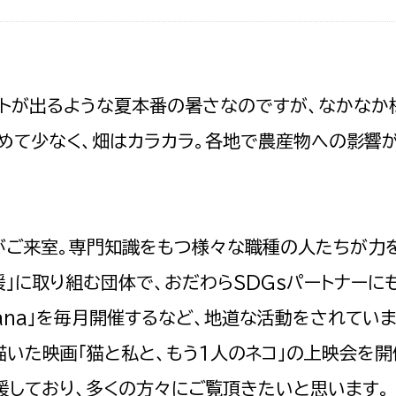
政策課
産業政策課
観光
若者支援課
観光課
農政課
消防
トが出るような夏本番の暑さなのですが、なかなか
水産海浜課
めて少なく、畑はカラカラ。各地で農産物への影響
病院
市議会
理者
市立総合医療センタ
んがご来室。専門知識をもつ様々な職種の人たちが力
患者サポートセンター
援」に取り組む団体で、おだわらSDGsパートナーに
病院管理局：経営管理
ana」を毎月開催するなど、地道な活動をされていま
病院管理局：施設用度
病院管理局：医事課
描いた映画「猫と私と、もう1人のネコ」の上映会を
援しており、多くの方々にご覧頂きたいと思います。