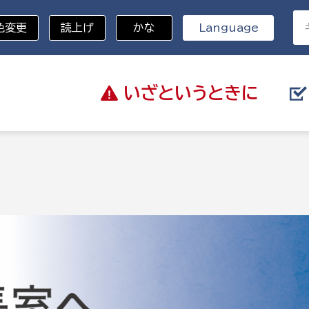
色変更
読上げ
かな
Language
いざと
いうときに
分野を選択
記
総務部
戸籍
災・ハザードマップ
避難場所
策課
総務課
税
職員課
ネジメント課
財産管理課
教育・子育て
ル推進課
契約検査課