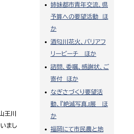
姉妹都市青年交流、県
消防課
予算への要望活動 ほ
警防第1課
警防第2課
か
酒匂川花火、バリアフ
局
監査事務局
リービーチ ほか
局
監査事務局
諮問、委嘱、感謝状、ご
寄付 ほか
なぎさづくり要望活
動、『絶滅写真』展 ほ
山王川
か
いまし
福岡にて市民農と地