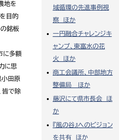
農地を
域循環の先進事例視
見を目的
察 ほか
日の銘板
一円融合チャレンジキ
ャンプ、東富水の花
市に多額
火 ほか
力に思
商工会議所、中部地方
県小田原
整備局 ほか
、皆で除
藤沢にて県市長会 ほ
か
『風の谷』へのビジョン
を共有 ほか