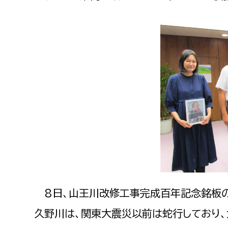
建築課
上下水道局
教育部
経営総務課
教育総
給排水業務課
保健給
水道整備課
教育指
下水道整備課
浄水管理課
農業委員会事務局
議会局
8日、山王川改修工事完成百年記念銘板の
久野川は、関東大震災以前は蛇行しており
農業委員会事務局
議会総