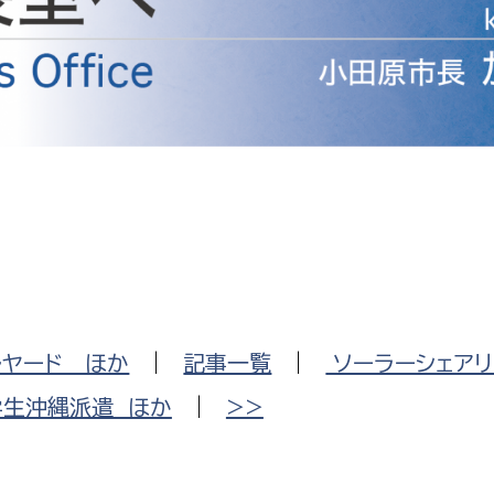
防災・安全
市税総務課
市民税課
福祉・健康
資産税課
環境・エネルギー
文化部
策課
文化政策課
地域経済
生涯学習課
都市基盤
文化財課
図書館
文化・生涯学習
ルヤード ほか
|
記事一覧
|
ソーラーシェアリ
スポーツ課
小田原城総合管理事
学生沖縄派遣 ほか
|
>>
市民活動・地域づくり
若者部
経済部
行政経営