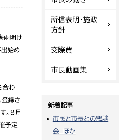
都市政策課
都市計画課
所信表明・施政
地域交通課
方針
梅雨明け
建築指導課
交際費
開発審査課
が出始め
市長動画集
ー
消防
を合わ
消防総務課
も登録さ
課
予防課
新着記事
す。8月
課
警防計画課
市民と市長との懇談
救急課
開催予定
会 ほか
情報司令課