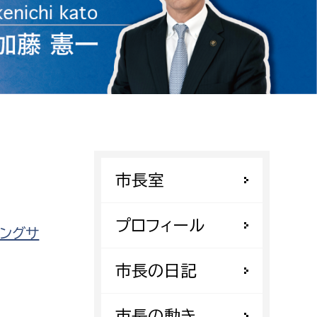
相談をしたい
支払いをしたい
働きたい
環境部
環境政策課
遊びたい
ゼロカーボン推進課
市長室
小田原のことを知りたい
環境保護課
環境事業センター
イベント・講座などに参加したい
プロフィール
ングサ
務所
まちづくりに関わりたい
市長の日記
都市部
市長の動き