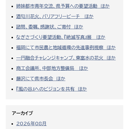
姉妹都市青年交流、県予算への要望活動 ほか
酒匂川花火、バリアフリービーチ ほか
諮問、委嘱、感謝状、ご寄付 ほか
なぎさづくり要望活動、『絶滅写真』展 ほか
福岡にて市民農と地域循環の先進事例視察 ほか
一円融合チャレンジキャンプ、東富水の花火 ほか
商工会議所、中部地方整備局 ほか
藤沢にて県市長会 ほか
『風の谷』へのビジョンを共有 ほか
アーカイブ
2026年08月