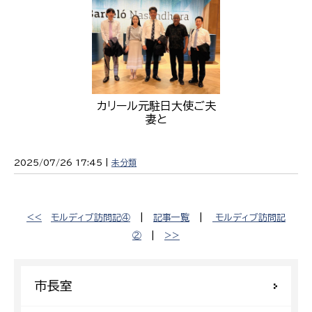
カリール元駐日大使ご夫
妻と
2025/07/26 17:45 |
未分類
<<
モルディブ訪問記④
|
記事一覧
|
モルディブ訪問記
②
|
>>
市長室