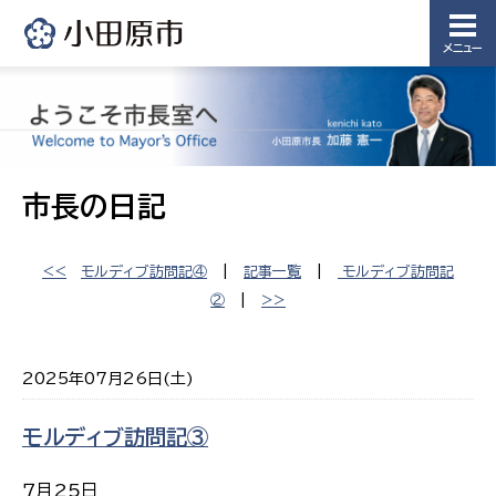
メニュー
市長の日記
<<
モルディブ訪問記④
|
記事一覧
|
モルディブ訪問記
②
|
>>
2025年07月26日(土)
モルディブ訪問記③
７月25日