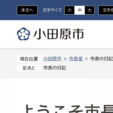
本文へ
文字サイズ
小
中
大
文字
いざというときに
対象者を選択
組織から探す
小田原市
市長室
市長の日
現在位置
市長の日記
足あと
部に属さない室
企画部
新生児・乳幼児
休日救急外来
防
秘書室
企画政
幼稚園児・保育園児
広報広聴室
財政課
コンプライアンス推進室
資産マ
小・中学生
デジタ