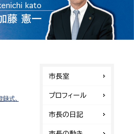
相談をしたい
支払いをしたい
働きたい
環境部
環境政策課
遊びたい
ゼロカーボン推進課
市長室
小田原のことを知りたい
環境保護課
環境事業センター
イベント・講座などに参加したい
プロフィール
登録式、
務所
まちづくりに関わりたい
市長の日記
都市部
市長の動き