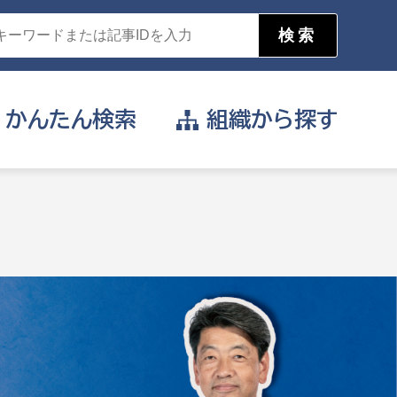
かんたん
検索
組織から
探す
目的を選択
公営事業部
支援や給付を受けたい
消防
事業課
届け出や申請をしたい
証明書がほしい