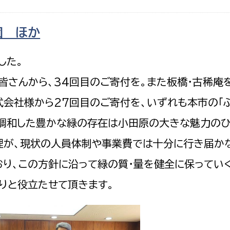
政策課
産業政策課
観光
若者支援課
観光課
団 ほか
農政課
消防
した。
水産海浜課
皆さんから、34回目のご寄付を。また板橋・古稀庵
病院
会社様から27回目のご寄付を、いずれも本市の「
市議会
と調和した豊かな緑の存在は小田原の大きな魅力の
理者
市立総合医療センタ
理が、現状の人員体制や事業費では十分に行き届か
患者サポートセンター
おり、この方針に沿って緑の質・量を健全に保ってい
病院管理局：経営管理
りと役立たせて頂きます。
病院管理局：施設用度
病院管理局：医事課