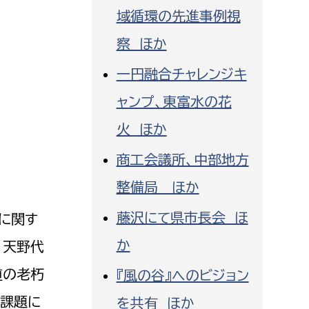
域循環の先進事例視
察 ほか
一円融合チャレンジキ
ャンプ、東富水の花
火 ほか
商工会議所、中部地方
整備局 ほか
藤沢にて県市長会 ほ
に関す
か
、天野代
道の老朽
『風の谷』へのビジョン
な課題に
を共有 ほか