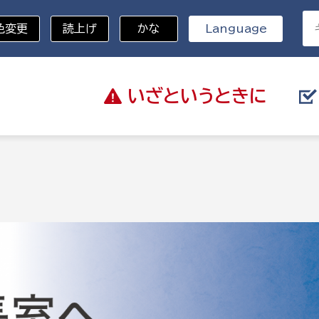
色変更
読上げ
かな
Language
いざと
いうときに
分野を選択
記
総務部
戸籍
災・ハザードマップ
避難場所
策課
総務課
税
職員課
ネジメント課
財産管理課
教育・子育て
ル推進課
契約検査課