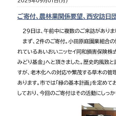
2025年09月01日(月)
福祉政策課
子ども
求職者
生活援護課
子ども
ご寄付、農林業関係要望、西安訪日
高齢介護課
保育課
外国人
29日は、午前中に複数のご来訪がありま
障がい福祉課
保険課
まず、2件のご寄付。小田原庭園業組合の
ペット
健康づくり課
れているあいおいニッセイ同和損害保険株式
みどり基金」へと頂きました。歴史的風致
建設部
会計管
すが、老木化への対応や繁茂する草木の管
建設政策課
出納室
あります。市では「緑の基本計画」を定めて
国県事業推進課
しており、今回のご寄付はその活動にしっか
土木管理課
道水路整備課
みどり公園課