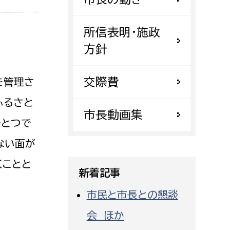
都市政策課
都市計画課
所信表明・施政
地域交通課
方針
建築指導課
交際費
開発審査課
を管理さ
ふるさと
市長動画集
ひとつで
ー
消防
ない面が
消防総務課
くことと
課
予防課
新着記事
課
警防計画課
市民と市長との懇談
救急課
会 ほか
情報司令課