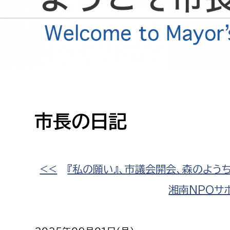
高校生・大学生など
若者
妊産婦
市民部
防災部
地域政策課
防災対
高齢者
地域安全課
市長の日記
障がい者
人権・男女共同参画課
戸籍住民課
傷病者
<<
『私の願い』、市議会開会、森のよう
湘南NPOサ
事業者
福祉健康部
子ども
労働者