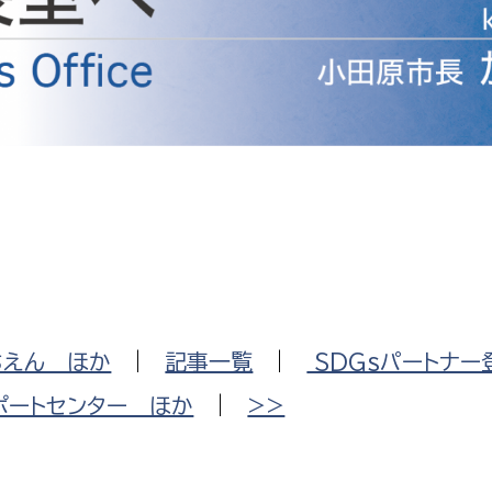
防災・安全
市税総務課
市民税課
福祉・健康
資産税課
環境・エネルギー
文化部
策課
文化政策課
地域経済
生涯学習課
都市基盤
文化財課
図書館
文化・生涯学習
ちえん ほか
|
記事一覧
|
SDGsパートナー
スポーツ課
小田原城総合管理事
ポートセンター ほか
|
>>
市民活動・地域づくり
若者部
経済部
行政経営