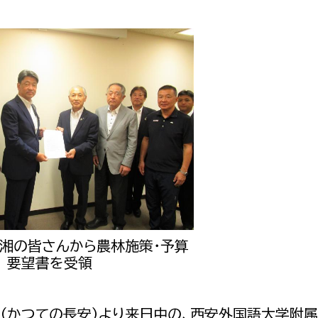
西湘の皆さんから農林施策・予算
要望書を受領
（かつての長安）より来日中の、西安外国語大学附