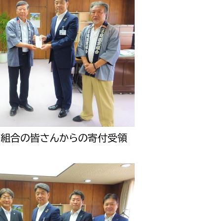
選挙管理委員会事務
務課
選挙管理委員会事務
食課
導課
業組合の皆さんからの寄付受領
務課