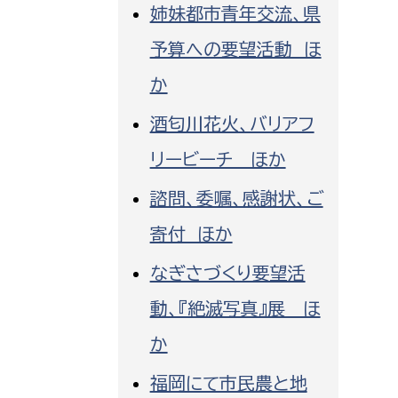
姉妹都市青年交流、県
消防課
予算への要望活動 ほ
警防第1課
警防第2課
か
酒匂川花火、バリアフ
局
監査事務局
リービーチ ほか
局
監査事務局
諮問、委嘱、感謝状、ご
寄付 ほか
なぎさづくり要望活
動、『絶滅写真』展 ほ
か
福岡にて市民農と地