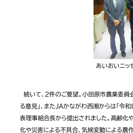
あいおいニッ
続いて、2件のご要望。小田原市農業委員
る意見」、またJAかながわ西湘からは「令
表理事組合長から提出されました。高齢化
化や災害による不具合、気候変動による農