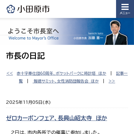
メニュー
市長の日記
<<
赤十字奉仕団60周年、ポケットパークに時計塔 ほか
|
記事一
覧
|
報徳サミット、女性消防団報告会 ほか
|
>>
2025年11月05日(水)
ゼロカーボンフェア、長興山紹太寺 ほか
2日は、市内各所での催事に参加しました。