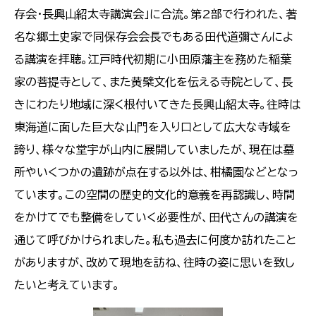
存会・長興山紹太寺講演会」に合流。第2部で行われた、著
名な郷土史家で同保存会会長でもある田代道彌さんによ
る講演を拝聴。江戸時代初期に小田原藩主を務めた稲葉
家の菩提寺として、また黄檗文化を伝える寺院として、長
きにわたり地域に深く根付いてきた長興山紹太寺。往時は
東海道に面した巨大な山門を入り口として広大な寺域を
誇り、様々な堂宇が山内に展開していましたが、現在は墓
所やいくつかの遺跡が点在する以外は、柑橘園などとなっ
ています。この空間の歴史的文化的意義を再認識し、時間
をかけてでも整備をしていく必要性が、田代さんの講演を
通じて呼びかけられました。私も過去に何度か訪れたこと
がありますが、改めて現地を訪ね、往時の姿に思いを致し
たいと考えています。