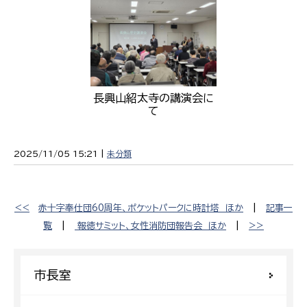
長興山紹太寺の講演会に
て
2025/11/05 15:21 |
未分類
<<
赤十字奉仕団60周年、ポケットパークに時計塔 ほか
|
記事一
覧
|
報徳サミット、女性消防団報告会 ほか
|
>>
市長室