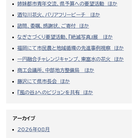
姉妹都市青年交流、県予算への要望活動 ほか
酒匂川花火、バリアフリービーチ ほか
諮問、委嘱、感謝状、ご寄付 ほか
なぎさづくり要望活動、『絶滅写真』展 ほか
福岡にて市民農と地域循環の先進事例視察 ほか
一円融合チャレンジキャンプ、東富水の花火 ほか
商工会議所、中部地方整備局 ほか
藤沢にて県市長会 ほか
『風の谷』へのビジョンを共有 ほか
アーカイブ
2026年08月