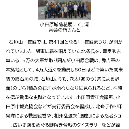
小田原城菊花展にて、清
香会の皆さんと
石垣山一夜城では、第41回となる「一夜城まつり」が開か
れていました。関東に覇を唱えていた北条氏を、豊臣秀吉
率いる15万の大軍が取り囲んだ小田原合戦の、秀吉軍の
本拠地として、4万人近くを動員し80日ほどで築いた関東
初の総石垣の城、石垣山。今も、穴太（あのう）衆による野
面（のづら）積みの石垣が崩れたなりに見られるなど、往時
を偲ぶ貴重な史跡となっています。小田原青年会議所、小
田原市観光協会などが実行委員会を編成し、北條手作り甲
冑隊による戦国絵巻や、相州乱波衆「風魔」による忍者ショ
ー、広い史跡をめぐる謎解き合戦のクイズラリーなどが繰