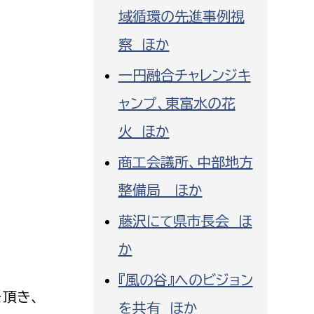
域循環の先進事例視
察 ほか
一円融合チャレンジキ
ャンプ、東富水の花
火 ほか
商工会議所、中部地方
整備局 ほか
藤沢にて県市長会 ほ
か
『風の谷』へのビジョン
頂き、
を共有 ほか