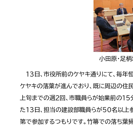
建築課
上下水道局
教育部
経営総務課
教育総
小田原・足
給排水業務課
保健給
13日、市役所前のケヤキ通りにて、毎年
水道整備課
教育指
ケヤキの落葉が進んでおり、既に周辺の住
下水道整備課
上旬までの週2回、市職員らが始業前の15
浄水管理課
た13日、担当の建設部職員らが50名以上
農業委員会事務局
議会局
第で参加するつもりです。竹箒での落ち葉掃
農業委員会事務局
議会総