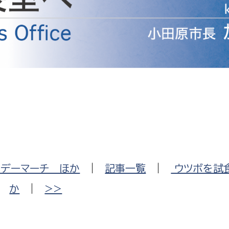
防災・安全
市税総務課
市民税課
福祉・健康
資産税課
環境・エネルギー
文化部
策課
文化政策課
地域経済
生涯学習課
都市基盤
文化財課
図書館
文化・生涯学習
ーデーマーチ ほか
|
記事一覧
|
ウツボを試食
スポーツ課
小田原城総合管理事
か
|
>>
市民活動・地域づくり
若者部
経済部
行政経営