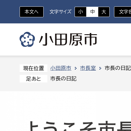
本文へ
文字サイズ
小
中
大
文字
いざというときに
対象者を選択
組織から探す
小田原市
市長室
市長の日
現在位置
市長の日記
足あと
部に属さない室
企画部
新生児・乳幼児
休日救急外来
防
秘書室
企画政
幼稚園児・保育園児
広報広聴室
財政課
コンプライアンス推進室
資産マ
小・中学生
デジタ