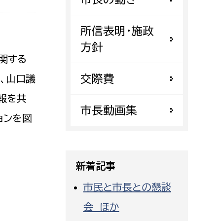
都市政策課
都市計画課
所信表明・施政
地域交通課
方針
関する
建築指導課
交際費
開発審査課
、山口議
報を共
市長動画集
ョンを図
ー
消防
消防総務課
課
予防課
新着記事
課
警防計画課
市民と市長との懇談
救急課
会 ほか
情報司令課