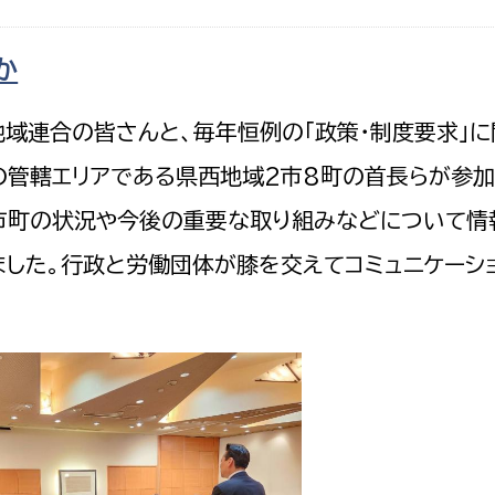
政策課
産業政策課
観光
若者支援課
観光課
か
農政課
消防
域連合の皆さんと、毎年恒例の「政策・制度要求」に
水産海浜課
の管轄エリアである県西地域2市8町の首長らが参加
病院
市町の状況や今後の重要な取り組みなどについて情
市議会
した。行政と労働団体が膝を交えてコミュニケーシ
理者
市立総合医療センタ
患者サポートセンター
病院管理局：経営管理
病院管理局：施設用度
病院管理局：医事課