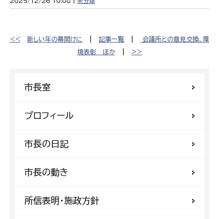
2025/12/26 10:08 |
未分類
<<
新しい年の幕開けに
|
記事一覧
|
会議所との意見交換、環
境表彰 ほか
|
>>
市長室
プロフィール
市長の日記
市長の動き
所信表明・施政方針