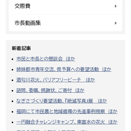
交際費
市長動画集
新着記事
市民と市長との懇談会 ほか
姉妹都市青年交流、県予算への要望活動 ほか
酒匂川花火、バリアフリービーチ ほか
諮問、委嘱、感謝状、ご寄付 ほか
なぎさづくり要望活動、『絶滅写真』展 ほか
福岡にて市民農と地域循環の先進事例視察 ほか
一円融合チャレンジキャンプ、東富水の花火 ほか