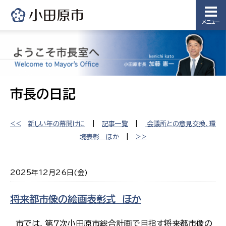
メニュー
市長の日記
<<
新しい年の幕開けに
|
記事一覧
|
会議所との意見交換、環
境表彰 ほか
|
>>
2025年12月26日(金)
将来都市像の絵画表彰式 ほか
市では、第7次小田原市総合計画で目指す将来都市像の