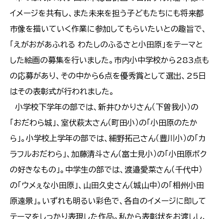
イメージを共有し、また未来を担う子どもたちにも将来都
市像を描いていく作業に参加してもらいたいとの趣旨で、
「えがおがあふれる わたしのふるさと小田原」をテーマと
した絵画の募集を行いました。市内小中学校から283点も
の応募があり、その中から6点を優秀賞として選出、25日
はその表彰式が行われました。
小学校下学年の部では、新井ひかりさん（下曽我小）の
「おだわら城」、室伏萩太さん（町田小）の「小田原のたか
ら」。小学校上学年の部では、細野拓己さん（豊川小）の「カ
ラフルおだわら」、加藤清斗さん（富士見小）の「小田原ボク
の好きなもの」。中学生の部では、渡邉愛菜さん（千代中）
の「ウメぇな小田原」、山田久史さん（城山中）の「相州小田
原遠景」。いずれも明るい彩色で、各自のイメージに即して
テーマをしっかり表現した作品。私から表彰状をお渡しし、