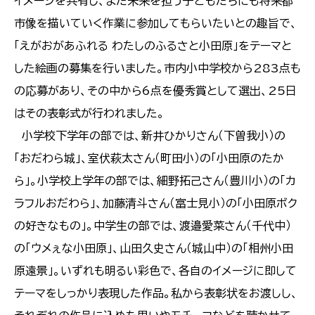
イメージを共有し、また未来を担う子どもたちにも将来都
市像を描いていく作業に参加してもらいたいとの趣旨で、
「えがおがあふれる わたしのふるさと小田原」をテーマと
した絵画の募集を行いました。市内小中学校から283点も
の応募があり、その中から6点を優秀賞として選出、25日
はその表彰式が行われました。
小学校下学年の部では、新井ひかりさん（下曽我小）の
「おだわら城」、室伏萩太さん（町田小）の「小田原のたか
ら」。小学校上学年の部では、細野拓己さん（豊川小）の「カ
ラフルおだわら」、加藤清斗さん（富士見小）の「小田原ボク
の好きなもの」。中学生の部では、渡邉愛菜さん（千代中）
の「ウメぇな小田原」、山田久史さん（城山中）の「相州小田
原遠景」。いずれも明るい彩色で、各自のイメージに即して
テーマをしっかり表現した作品。私から表彰状をお渡しし、