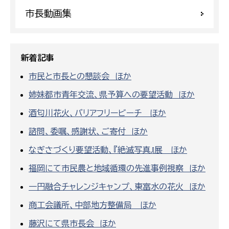
市長動画集
新着記事
市民と市長との懇談会 ほか
姉妹都市青年交流、県予算への要望活動 ほか
酒匂川花火、バリアフリービーチ ほか
諮問、委嘱、感謝状、ご寄付 ほか
なぎさづくり要望活動、『絶滅写真』展 ほか
福岡にて市民農と地域循環の先進事例視察 ほか
一円融合チャレンジキャンプ、東富水の花火 ほか
商工会議所、中部地方整備局 ほか
藤沢にて県市長会 ほか