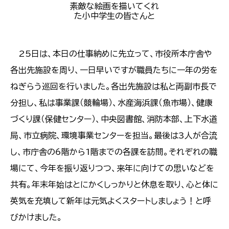
素敵な絵画を描いてくれ
た小中学生の皆さんと
25日は、本日の仕事納めに先立って、市役所本庁舎や
各出先施設を周り、一日早いですが職員たちに一年の労を
ねぎらう巡回を行いました。各出先施設は私と両副市長で
分担し、私は事業課（競輪場）、水産海浜課（魚市場）、健康
づくり課（保健センター）、中央図書館、消防本部、上下水道
局、市立病院、環境事業センターを担当。最後は3人が合流
し、市庁舎の6階から1階までの各課を訪問。それぞれの職
場にて、今年を振り返りつつ、来年に向けての思いなどを
共有。年末年始はとにかくしっかりと休息を取り、心と体に
英気を充填して新年は元気よくスタートしましょう！と呼
びかけました。