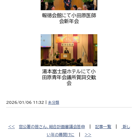
報徳会館にて小田原医師
会新年会
湯本富士屋ホテルにて小
田原青年会議所賀詞交歓
会
2026/01/06 11:32 |
未分類
<<
官公署の皆さん、総合計画審議会答申
|
記事一覧
|
新し
い年の幕開けに
|
>>