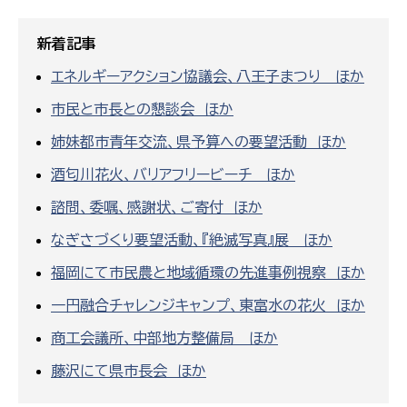
新着記事
エネルギーアクション協議会、八王子まつり ほか
市民と市長との懇談会 ほか
姉妹都市青年交流、県予算への要望活動 ほか
酒匂川花火、バリアフリービーチ ほか
諮問、委嘱、感謝状、ご寄付 ほか
なぎさづくり要望活動、『絶滅写真』展 ほか
福岡にて市民農と地域循環の先進事例視察 ほか
一円融合チャレンジキャンプ、東富水の花火 ほか
商工会議所、中部地方整備局 ほか
藤沢にて県市長会 ほか