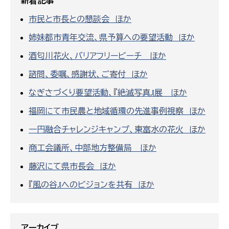
新着記事
市民と市長との懇談会 ほか
姉妹都市青年交流、県予算への要望活動 ほか
酒匂川花火、バリアフリービーチ ほか
諮問、委嘱、感謝状、ご寄付 ほか
なぎさづくり要望活動、『絶滅写真』展 ほか
福岡にて市民農と地域循環の先進事例視察 ほか
一円融合チャレンジキャンプ、東富水の花火 ほか
商工会議所、中部地方整備局 ほか
藤沢にて県市長会 ほか
『風の谷』へのビジョンを共有 ほか
アーカイブ