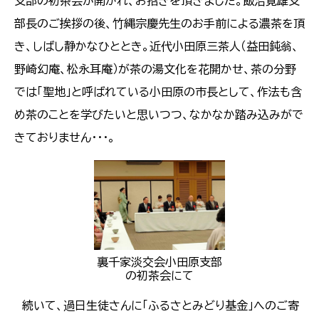
支部の初茶会が開かれ、お招きを頂きました。飯沼寛雄支
部長のご挨拶の後、竹縄宗慶先生のお手前による濃茶を頂
き、しばし静かなひととき。近代小田原三茶人（益田鈍翁、
野崎幻庵、松永耳庵）が茶の湯文化を花開かせ、茶の分野
では「聖地」と呼ばれている小田原の市長として、作法も含
め茶のことを学びたいと思いつつ、なかなか踏み込みがで
きておりません・・・。
裏千家淡交会小田原支部
の初茶会にて
続いて、過日生徒さんに「ふるさとみどり基金」へのご寄