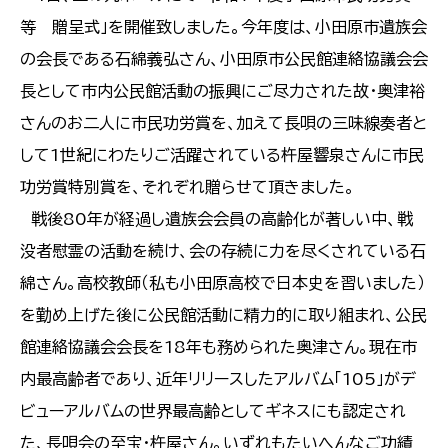
等 贈呈式」を開催致しました。今年度は、小田原市遺族会
の会長である石綿義弘さん、小田原市公民館連絡協議会会
長として市内公民館活動の振興にご尽力された故・奥津裕
さんのお二人に市民功労賞を、加えて長唄の三味線奏者と
して1世紀にわたりご活躍されている杵屋響泉さんに市民
功労賞特別賞を、それぞれ贈らせて頂きました。
戦後80年が経過し遺族会会員の高齢化が著しい中、戦
没者慰霊の活動を続け、会の存続に力を尽くされている石
綿さん。高校教師（私も小田原高校で日本史を習いました）
を勤め上げた後に公民館活動に精力的に取り組まれ、公民
館連絡協議会会長を18年も務められた奥津さん。現在市
内最高齢者であり、近年リリースしたアルバム「105」がデ
ビューアルバムの世界最高齢としてギネスにも認定され
た、長唄会の至宝・杵屋さん。いずれもたいへんなご功績