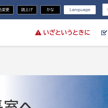
色変更
読上げ
かな
Language
いざと
いうときに
分野を選択
記
総務部
戸籍
災・ハザードマップ
避難場所
策課
総務課
税
職員課
ネジメント課
財産管理課
教育・子育て
ル推進課
契約検査課