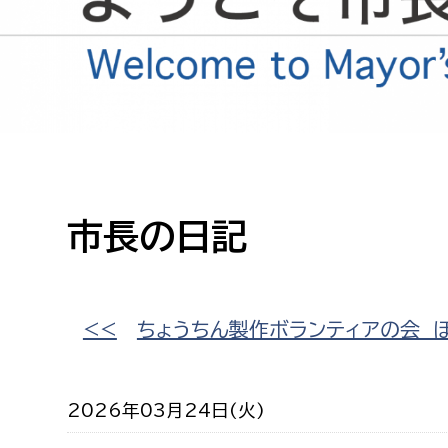
高校生・大学生など
若者
妊産婦
市民部
防災部
地域政策課
防災対
高齢者
地域安全課
市長の日記
障がい者
人権・男女共同参画課
戸籍住民課
傷病者
<<
ちょうちん製作ボランティアの会 
事業者
2026年03月24日(火)
福祉健康部
子ども
労働者