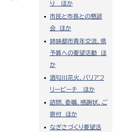
り ほか
消防課
市民と市長との懇談
警防第1課
警防第2課
会 ほか
姉妹都市青年交流、県
局
監査事務局
予算への要望活動 ほ
局
監査事務局
か
酒匂川花火、バリアフ
リービーチ ほか
諮問、委嘱、感謝状、ご
寄付 ほか
なぎさづくり要望活