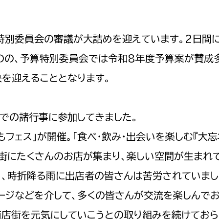
政策課
産業政策課
観光
若者支援課
観光課
別委員会の審議が大詰めを迎えています。2日間
農政課
消防
のの、予算特別委員会では令和8年度予算案が賛成
水産海浜課
を迎えることとなります。
病院
市議会
での諸行事に参加してきました。
理者
市立総合医療センタ
フェス」が開催。「食べ・飲み・出会いを楽しむ『大
患者サポートセンター
商店街にたくさんのお店が集まり、楽しい空間が生まれ
病院管理局：経営管理
り、時折降る雨に出店者の皆さんは苦労されていまし
病院管理局：施設用度
病院管理局：医事課
ージなどを介して、多くの皆さんが交流を楽しんで
商店街を元気にしていこうとの取り組みを続けてお