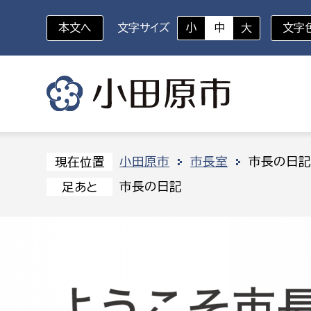
本文へ
文字サイズ
小
中
大
文字
いざというときに
対象者を選択
組織から探す
小田原市
市長室
市長の日
現在位置
市長の日記
足あと
部に属さない室
企画部
新生児・乳幼児
休日救急外来
防
秘書室
企画政
幼稚園児・保育園児
広報広聴室
財政課
コンプライアンス推進室
資産マ
小・中学生
デジタ