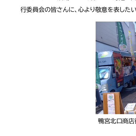
建築課
行委員会の皆さんに、心より敬意を表したい
上下水道局
教育部
経営総務課
教育総
給排水業務課
保健給
水道整備課
教育指
下水道整備課
浄水管理課
農業委員会事務局
議会局
鴨宮北口商店
農業委員会事務局
議会総