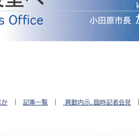
防災・安全
市税総務課
市民税課
福祉・健康
資産税課
環境・エネルギー
文化部
策課
文化政策課
地域経済
生涯学習課
都市基盤
文化財課
図書館
文化・生涯学習
ほか
|
記事一覧
|
異動内示、臨時記者会見
スポーツ課
小田原城総合管理事
市民活動・地域づくり
若者部
経済部
行政経営