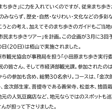
まち歩き」に力を入れていくのですが、従来まち歩き
のみならず、歴史・自然・なりわい・文化などの多彩
こうとの考え、加えてそのまち歩きのガイドもご当地
市民まち歩きツアー」を計画。この企画が3月に3回
日（20日）は栢山で実施されました。
原市観光協会が事務局を担う「小田原まち歩き実行委
民の皆さん、そして市経済部観光課。参加されたのは
らの参加も含め、総勢30名余り。コースは、「金次
ト、金次郎生家、菩提寺である善栄寺、松並木、捨苗
地元の人気豆腐店など、地元ならではのスポットも巡
さんが担って下さりました。