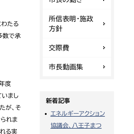
都市政策課
都市計画課
所信表明・施政
にわたる
地域交通課
方針
多数で承
建築指導課
交際費
開発審査課
市長動画集
ー
消防
忘年度
消防総務課
ていまし
課
予防課
新着記事
たが、そ
課
警防計画課
エネルギーアクション
救急課
おられま
協議会、八王子まつ
情報司令課
られる実