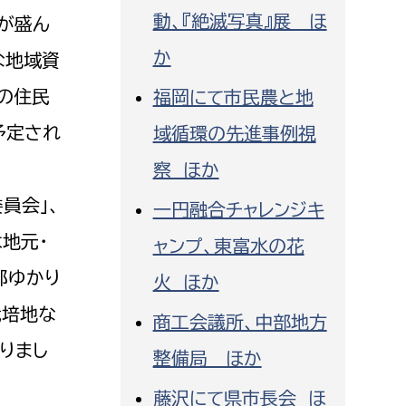
動、『絶滅写真』展 ほ
が盛ん
か
な地域資
の住民
福岡にて市民農と地
予定され
域循環の先進事例視
察 ほか
員会」、
一円融合チャレンジキ
地元・
ャンプ、東富水の花
郎ゆかり
火 ほか
栽培地な
商工会議所、中部地方
りまし
整備局 ほか
藤沢にて県市長会 ほ