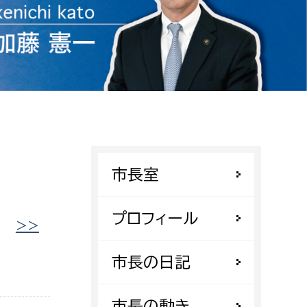
相談をしたい
支払いをしたい
働きたい
環境部
環境政策課
遊びたい
ゼロカーボン推進課
市長室
小田原のことを知りたい
環境保護課
環境事業センター
イベント・講座などに参加したい
プロフィール
|
>>
務所
まちづくりに関わりたい
市長の日記
都市部
市長の動き