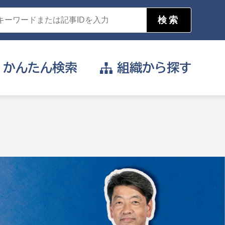
かんたん
検索
組織から
探す
目的を選択
公営事業部
支援や給付を受けたい
消防
事業課
届け出や申請をしたい
証明書がほしい