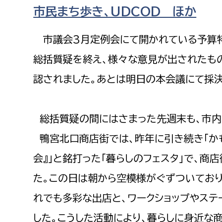
福祉政策課
子ども
市民まち歩き、UDCOD ほか
求職者
生活援護課
子ども
市議会3月定例会にて開かれている予算特
高齢介護課
保育課
外国人
総括質疑を終え、様々な意見が出されたも
障がい福祉課
保険課
認されました。あとは明日の本会議にて採決
ペット
健康づくり課
総括質疑の間にはさまった先週末も、市内
建設部
会計管
鴨宮北口商店街では、昨年に引き続き「かも
建設政策課
出納室
会』」と銘打った「暮らしのフェスタ」で、
国県事業推進課
た。この日は朝から空模様がぐずついてお
土木管理課
道水路整備課
れでも多彩な出店と、ワークショップやステ
みどり公園課
した。こうした活動により、暮らしに身近な