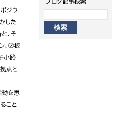
ブログ記事検索
ンポジウ
かした
と、そ
ン、②板
子小路
の拠点と
の活動を思
いること