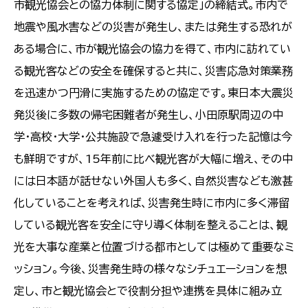
市観光協会との協力体制に関する協定」の締結式。市内で
地震や風水害などの災害が発生し、または発生する恐れが
ある場合に、市が観光協会の協力を得て、市内に訪れてい
る観光客などの安全を確保すると共に、災害応急対策業務
を迅速かつ円滑に実施するための協定です。東日本大震災
発災後に多数の帰宅困難者が発生し、小田原駅周辺の中
学・高校・大学・公共施設で急遽受け入れを行った記憶は今
も鮮明ですが、15年前に比べ観光客が大幅に増え、その中
には日本語が話せない外国人も多く、自然災害なども激甚
化していることを考えれば、災害発生時に市内に多く滞留
している観光客を安全に守り導く体制を整えることは、観
光を大事な産業と位置づける都市としては極めて重要なミ
ッション。今後、災害発生時の様々なシチュエーションを想
定し、市と観光協会とで役割分担や連携を具体に組み立