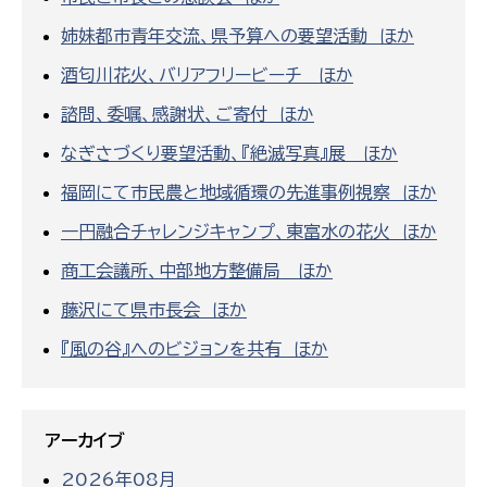
姉妹都市青年交流、県予算への要望活動 ほか
酒匂川花火、バリアフリービーチ ほか
諮問、委嘱、感謝状、ご寄付 ほか
なぎさづくり要望活動、『絶滅写真』展 ほか
福岡にて市民農と地域循環の先進事例視察 ほか
一円融合チャレンジキャンプ、東富水の花火 ほか
商工会議所、中部地方整備局 ほか
藤沢にて県市長会 ほか
『風の谷』へのビジョンを共有 ほか
アーカイブ
2026年08月