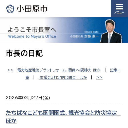
メニュー
市長の日記
<<
電力地産地消プラットフォーム、職員へ感謝状 ほか
|
記事一
覧
|
市議会3月定例会閉会 ほか
|
>>
2026年03月27日(金)
たちばなこども園開園式、観光協会と防災協定
ほか