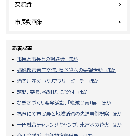
交際費
市長動画集
新着記事
市民と市長との懇談会 ほか
姉妹都市青年交流、県予算への要望活動 ほか
酒匂川花火、バリアフリービーチ ほか
諮問、委嘱、感謝状、ご寄付 ほか
なぎさづくり要望活動、『絶滅写真』展 ほか
福岡にて市民農と地域循環の先進事例視察 ほか
一円融合チャレンジキャンプ、東富水の花火 ほか
商工会議所、中部地方整備局 ほか