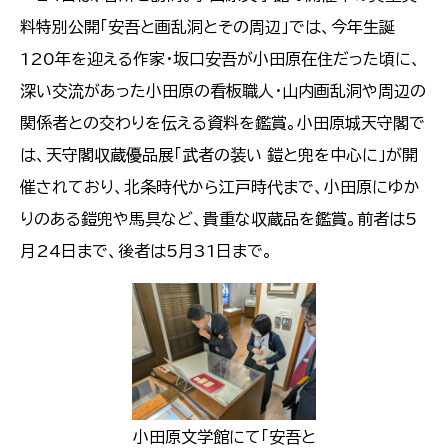
料特別公開「安吾と画乱洞とその周辺」では、今年生誕
120年を迎える作家・坂口安吾が小田原在住だった頃に、
深い交流があった小田原の看板職人・山内画乱洞や周辺の
関係者との交わりを伝える資料を鑑賞。小田原城天守閣で
は、天守閣収蔵優品展「武者の装い 鎧と兜を中心に」が開
催されており、北条時代から江戸時代まで、小田原にゆか
りのある鎧兜や馬具など、貴重な収蔵品を鑑賞。前者は5
月24日まで、後者は5月31日まで。
小田原文学館にて「安吾と