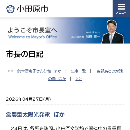
メニュー
市長の日記
<<
鈴木智惠子さん訃報 ほか
|
記事一覧
|
各部局との対話
の場 ほか
|
>>
2026年04月27日(月)
営農型太陽光発電 ほか
24日は、各所を訪問。小田原文学館で開催中の貴重資