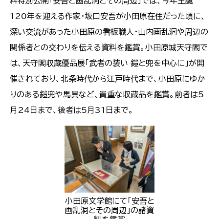
料特別公開「安吾と画乱洞とその周辺」では、今年生誕
120年を迎える作家・坂口安吾が小田原在住だった頃に、
深い交流があった小田原の看板職人・山内画乱洞や周辺の
関係者との交わりを伝える資料を鑑賞。小田原城天守閣で
は、天守閣収蔵優品展「武者の装い 鎧と兜を中心に」が開
催されており、北条時代から江戸時代まで、小田原にゆか
りのある鎧兜や馬具など、貴重な収蔵品を鑑賞。前者は5
月24日まで、後者は5月31日まで。
小田原文学館にて「安吾と
画乱洞とその周辺」の諸資