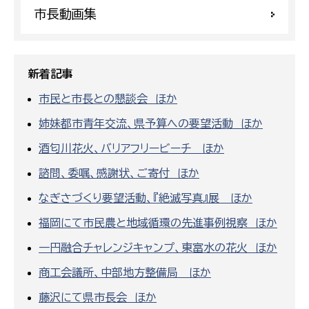
市長動画集
新着記事
市民と市長との懇談会 ほか
姉妹都市青年交流、県予算への要望活動 ほか
酒匂川花火、バリアフリービーチ ほか
諮問、委嘱、感謝状、ご寄付 ほか
なぎさづくり要望活動、『絶滅写真』展 ほか
福岡にて市民農と地域循環の先進事例視察 ほか
一円融合チャレンジキャンプ、東富水の花火 ほか
商工会議所、中部地方整備局 ほか
藤沢にて県市長会 ほか