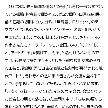
ひとつは、先日庭園整備などが完了し再び一般公開され
ている板橋・皆春荘で開かれた、第27回「小田原もあ」展。
前の任期の初期に立ち上げた「無尽蔵プロジェクト」のテー
マのひとつ「ものづくり・デザイン・アート」の取り組みから
生まれた、工芸分野の伝統工芸作家さんと、現代アートの
作家さんたちのコラボレーション企画。ものづくりの「も」
と、アートの「あ」を繋げて、「もあ」と名付けられたもので
す。伝統を受け継ぎキッチリとした正確な技術が求められ
る工芸と、融通無碍に自由な表現と独創性が展開される現
代アートの、それぞれの担い手の皆さんが交流を重ねるこ
とで、予想もしていなかった作品が生み出されています。
「芽吹く」を統一テーマとした今回の展示会は、会場となっ
た皆春荘の明るく落ち着いた空間の中で、「もあ」の更なる
進化・深化が感じられる、素晴らしいものでした。春先の皆