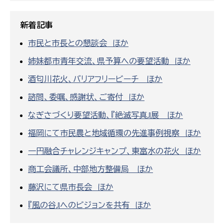
新着記事
市民と市長との懇談会 ほか
姉妹都市青年交流、県予算への要望活動 ほか
酒匂川花火、バリアフリービーチ ほか
諮問、委嘱、感謝状、ご寄付 ほか
なぎさづくり要望活動、『絶滅写真』展 ほか
福岡にて市民農と地域循環の先進事例視察 ほか
一円融合チャレンジキャンプ、東富水の花火 ほか
商工会議所、中部地方整備局 ほか
藤沢にて県市長会 ほか
『風の谷』へのビジョンを共有 ほか