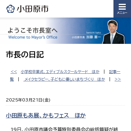
メニュー
市長の日記
<<
小学校卒業式、エディブルスクールヤード ほか
|
記事一
覧
|
メイクセラピー、子どもに優しいまちづくり ほか
|
>>
2025年03月21日(金)
小田原もあ展、かもフェス ほか
19日、小田原市議会予算特別委員会の総括質疑が終