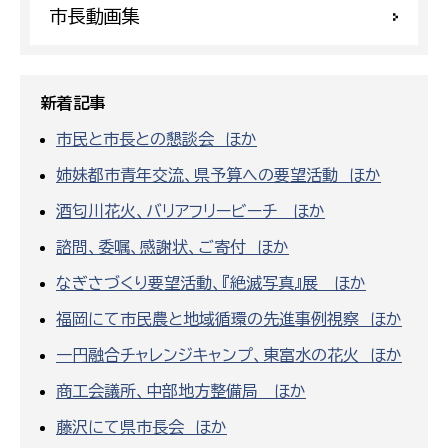
市長動画集
新着記事
市民と市長との懇談会 ほか
姉妹都市青年交流、県予算への要望活動 ほか
酒匂川花火、バリアフリービーチ ほか
諮問、委嘱、感謝状、ご寄付 ほか
なぎさづくり要望活動、『絶滅写真』展 ほか
福岡にて市民農と地域循環の先進事例視察 ほか
一円融合チャレンジキャンプ、東富水の花火 ほか
商工会議所、中部地方整備局 ほか
藤沢にて県市長会 ほか