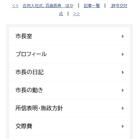
<<
合同入社式、百歳長寿 ほか
|
記事一覧
|
辞令交付
式
|
>>
市長室
プロフィール
市長の日記
市長の動き
所信表明・施政方針
交際費