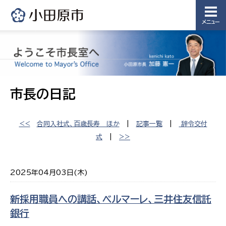
メニュー
市長の日記
<<
合同入社式、百歳長寿 ほか
|
記事一覧
|
辞令交付
式
|
>>
2025年04月03日(木)
新採用職員への講話、ベルマーレ、三井住友信託
銀行