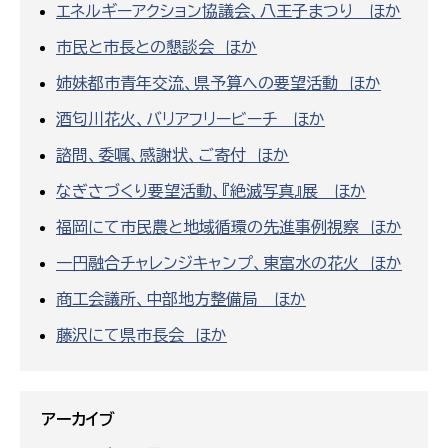
エネルギーアクション協議会、八王子まつり ほか
市民と市長との懇談会 ほか
姉妹都市青年交流、県予算への要望活動 ほか
酒匂川花火、バリアフリービーチ ほか
諮問、委嘱、感謝状、ご寄付 ほか
なぎさづくり要望活動、『絶滅写真』展 ほか
福岡にて市民農と地域循環の先進事例視察 ほか
一円融合チャレンジキャンプ、東富水の花火 ほか
商工会議所、中部地方整備局 ほか
藤沢にて県市長会 ほか
アーカイブ