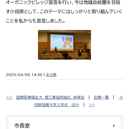
オーガニックビレッジ宣言を行い、今は地域自給圏を目指
す小田原として、このテーマにはしっかりと取り組んでいく
ことを私からも宣言しました。
2025/04/08 14:30 |
未分類
<<
国際医療福祉大、管工事協同組合、保育会
|
記事一覧
|
小
田原短期大学入学式 ほか
|
>>
市長室