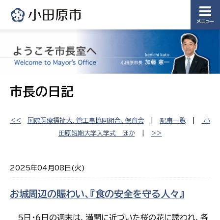
メニュー
市長の日記
<<
国際医療福祉大、管工事協同組合、保育会
|
記事一覧
|
小
田原短期大学入学式 ほか
|
>>
2025年04月08日(火)
お城周辺の賑わい、『食の安全を守る人々』
5日・6日の週末は、満開に近づいた桜の花に誘われ、各