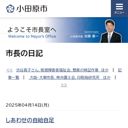
メニュー
市長の日記
<<
渋谷真子さん、視覚障害者福祉会、懸案の検証作業 ほか
|
記
事一覧
|
大阪・大東市長、県弁護士会、印刷局研究所 ほか
|
>>
2025年04月14日(月)
しあわせの自給自足