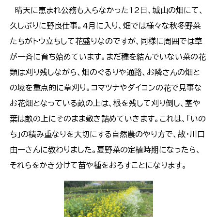
晴天に恵まれ公務も入らなかった12日、城山の畑にて、
久しぶりに野良仕事。4月に入り、畑では様々な秋冬野菜
たちがトウ立ちして花盛りなのですが、同様に周囲では草
が一斉に育ち始めています。まだ種を結んでいない菜の花
類は刈り残しながら、畑のぐるりや通路、お隣さんの畑と
の境を重点的に草刈り。コマツナやダイコンの花で見事な
お花畑となっている畝の上は、根を残して刈り倒し、茎や
葉は畝の上にそのまま敷き詰めていきます。これは、「いの
ち」の積み重なりを大切にする自然農のやり方で、故・川口
由一さんに教わりました。夏野菜の定植時期になったら、
それらをかき分けて苗や種をおろすことになります。