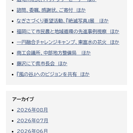
諮問、委嘱、感謝状、ご寄付 ほか
なぎさづくり要望活動、『絶滅写真』展 ほか
福岡にて市民農と地域循環の先進事例視察 ほか
一円融合チャレンジキャンプ、東富水の花火 ほか
商工会議所、中部地方整備局 ほか
藤沢にて県市長会 ほか
『風の谷』へのビジョンを共有 ほか
アーカイブ
2026年08月
2026年07月
2026年06月