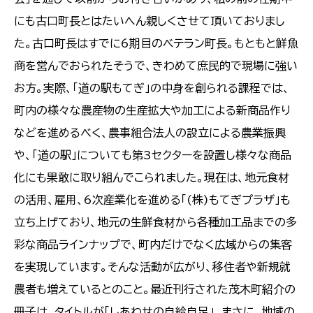
にも古口町長とはたいへん親しくさせて頂いておりまし
た。古口町長はすでに6期目のベテラン町長。もともと鮮魚
商を営んでおられたそうで、きわめて庶民的で現場に強い
お方。実際、「道の駅もてぎ」の中身を創られる課程では、
町内の様々な農産物の生産拡大や加工による新商品作り
などを進めるべく、農事組合法人の設立による農業振興
や、「道の駅」についても第3セクターを設置し様々な商品
化にも果敢に取り組んでこられました。現在は、地元食材
の活用、雇用、6次産業化を進める「(株)もてぎプラザ」も
立ち上げており、地元の生鮮食材から各種加工品までの多
彩な商品ラインナップで、町内だけでなく広域からの集客
を実現しています。そんな活動が広がり、移住者や新規就
農者も増えているとのこと。最近刊行された茂木町紹介の
冊子は、タイトルが「しあわせの自給自足」。まさに、地域の