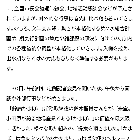
に、全国市長会議通常総会、地域活動懇談会などが予定さ
れていますが、対外的な行事は春先に比べ落ち着いてきま
す。むしろ、次年度以降に動きが本格化する第7次総合計
画第1期実行計画の策定や諸課題の解決に向けての、庁内
での各種議論や調整が本格化していきます。入梅を控え、
出水期ならではの対応も怠りなく準備する必要がありま
す。
30日、午前中に定例記者会見を開いた後、午後から面
談や外部行事などが続きました。
「鈴廣かまぼこ」常務取締役の鈴木智博さんらがご来室。
小田原が誇る地場産業である「かまぼこ」の価値を最大限
に活かした、様々な取り組みのご提案を頂きました。「かま
ぼこは魚肉タンパクのかたまり、いわば究極のヘルシーフ