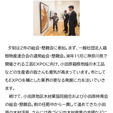
夕刻は2件の総会・懇親会に参加。まず、一般社団法人箱
根物産連合会の通常総会・懇親会。来年11月に神奈川県で
開催される工芸EXPOに向け、小田原箱根地域の木工品
などの生産者の皆さんも意気が高まっています。市として
もEXPOを機とした業界の更なる発展に力を注いでいき
ます。
​​​​​​​ 続けて、小田原地区木材業協同組合および小田原林青会
の総会・懇親会。前の任期中から一貫して進めてきた小田
原の木材活用、さらには森づくりや木材産業の支援などに