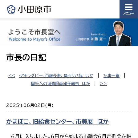
メニュー
市長の日記
<<
少年ラグビー、百歳長寿、県西リハ協 ほか
|
記事一覧
|
国等への派遣職員帰任報告 ほか
|
>>
2025年06月02日(月)
かまぼこ、旧給食センター、市美展 ほか
6月に入りました。6日から始まる市議会6月定例会を軸