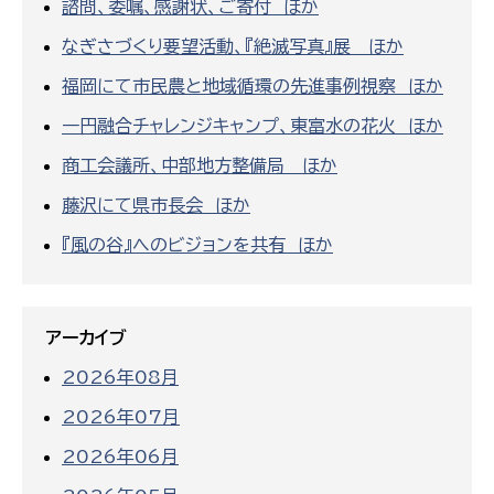
諮問、委嘱、感謝状、ご寄付 ほか
なぎさづくり要望活動、『絶滅写真』展 ほか
福岡にて市民農と地域循環の先進事例視察 ほか
一円融合チャレンジキャンプ、東富水の花火 ほか
商工会議所、中部地方整備局 ほか
藤沢にて県市長会 ほか
『風の谷』へのビジョンを共有 ほか
アーカイブ
2026年08月
2026年07月
2026年06月