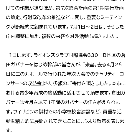
けての作業が進むほか、第7次総合計画の第１期実行計画
の策定、行財政改革の推進などに関し、重要なミーティン
グが断続的に組まれています。7月1日～2日は、そうした
庁内調整に加え、複数の来客や対外活動も続きました。
１日はまず、ライオンズクラブ国際協会330－B地区の倉
田ガバナーをはじめ幹部の皆さんがご来室。去る4月26
日に三の丸ホールで行われた年次大会でのチャリティーコ
ンサートの収益金より、多額のご寄付を頂きました。本市に
おける青少年育成の諸活動に活用させて頂きます。倉田ガ
バナーは今月を以て1年間のガバナーの任を終えられま
す。フィリピンの僻村での小学校校舎建設など、貴重な活
動を精力的に展開されてきたことに、心より敬意を表しま
す。