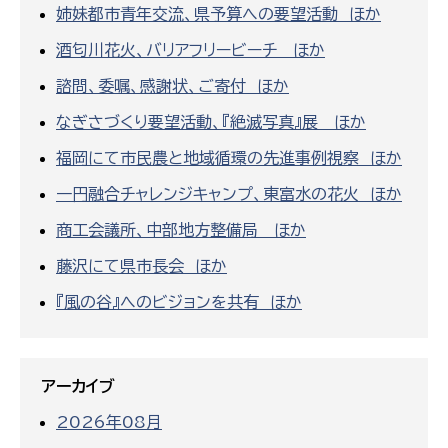
姉妹都市青年交流、県予算への要望活動 ほか
酒匂川花火、バリアフリービーチ ほか
諮問、委嘱、感謝状、ご寄付 ほか
なぎさづくり要望活動、『絶滅写真』展 ほか
福岡にて市民農と地域循環の先進事例視察 ほか
一円融合チャレンジキャンプ、東富水の花火 ほか
商工会議所、中部地方整備局 ほか
藤沢にて県市長会 ほか
『風の谷』へのビジョンを共有 ほか
アーカイブ
2026年08月