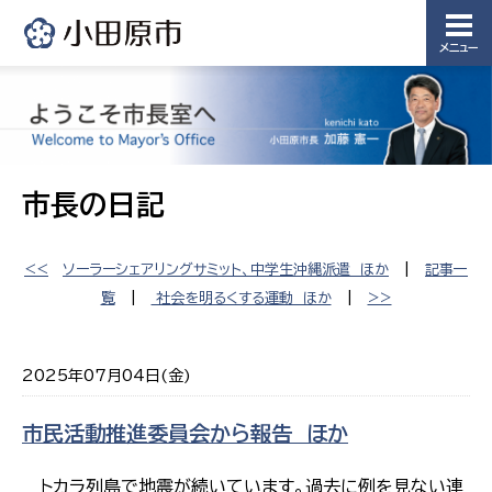
メニュー
市長の日記
<<
ソーラーシェアリングサミット、中学生沖縄派遣 ほか
|
記事一
覧
|
社会を明るくする運動 ほか
|
>>
2025年07月04日(金)
市民活動推進委員会から報告 ほか
トカラ列島で地震が続いています。過去に例を見ない連