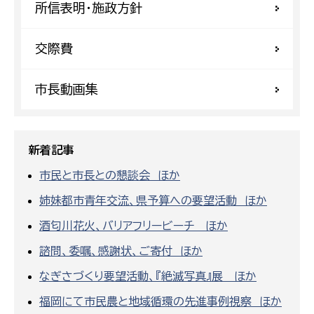
所信表明・施政方針
交際費
市長動画集
新着記事
市民と市長との懇談会 ほか
姉妹都市青年交流、県予算への要望活動 ほか
酒匂川花火、バリアフリービーチ ほか
諮問、委嘱、感謝状、ご寄付 ほか
なぎさづくり要望活動、『絶滅写真』展 ほか
福岡にて市民農と地域循環の先進事例視察 ほか