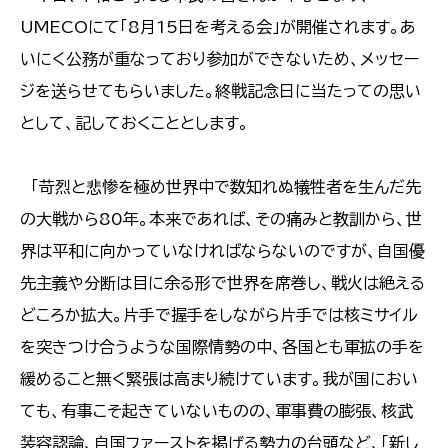
UMECOにて「8月15日を考える会」が開催されます。あ
いにく公務が重なっており参加ができないため、メッセー
ジを送らせてもらいました。終戦記念日に当たっての思い
として、記しておくこととします。
「苛烈と悲惨を極め世界中で数知れぬ犠牲者を生んだ先
の大戦から80年。本来であれば、その痛みと教訓から、世
界は平和に向かっていなければならないのですが、自国優
先主義や分断は目に余る形で世界を席巻し、戦火は絶える
どころか拡大。片手で握手をしながら片手では核ミサイル
を突きつけ合うような国際情勢の中、各国とも軍拡の手を
緩めること無く緊張は高まり続けています。我が国におい
ても、有事こそ起きていないものの、軍事費の膨張、核武
装容認論、自国ファーストを掲げる勢力の台頭など、「新し