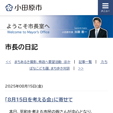
メニュー
市長の日記
<<
まちあるき撮影、県政へ要望活動 ほか
|
記事一覧
|
たち
ばなこども園、まち歩き対談
|
>>
2025年08月15日(金)
「8月15日を考える会」に寄せて
本日、平和を考える市民の皆さんが中心となり、