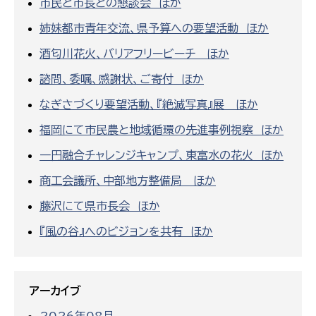
市民と市長との懇談会 ほか
姉妹都市青年交流、県予算への要望活動 ほか
酒匂川花火、バリアフリービーチ ほか
諮問、委嘱、感謝状、ご寄付 ほか
なぎさづくり要望活動、『絶滅写真』展 ほか
福岡にて市民農と地域循環の先進事例視察 ほか
一円融合チャレンジキャンプ、東富水の花火 ほか
商工会議所、中部地方整備局 ほか
藤沢にて県市長会 ほか
『風の谷』へのビジョンを共有 ほか
アーカイブ