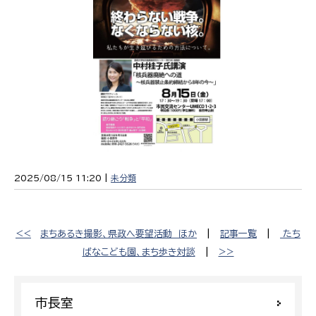
2025/08/15 11:20 |
未分類
<<
まちあるき撮影、県政へ要望活動 ほか
|
記事一覧
|
たち
ばなこども園、まち歩き対談
|
>>
市長室